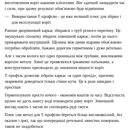
виготовлення воріт нашими клієнтами. Він здатний заощадити час
і сили, при цьому результат обов'язково буде відмінним.
Використання Т-профілю - це вже великий плюс для збірки і
для експлуатації воріт.
Раніше дворівневий каркас збирався з труб різного перетину. Це
змушувало спочатку збирати зовнішній каркас, потім до нього
приварювати внутрішній. Щілини між цими шарами обов'язково
потрібно обробляти, бажано дорогим герметиком і дуже ретельно.
Але з часом волога все одно проникала між трубами, викликаючи
корозію металу. Зовні це проявлялося іржавими патьоками, а
конструктивно призводило до зниження міцності воріт.
Т-профіль дозволяє зібрати каркас «в один прохід», причому
зварювати доведеться тільки стики-кути. Це в рази швидше і
простіше.
Герметизувати просто нічого - економія коштів та часу. Відсутність
щілин не дасть шансу воді пошкодити раму воріт. Зовнішній
вигляд навіть з часом не спотворять руді смуги.
Плюс сам метал для Т-профілю береться більш високоякісний, без
окалин і іржі, так що попередньої ретельної зачистки поверхонь
також не знадобиться.