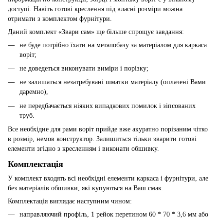
доступі. Навіть готові креслення під власні розміри можна
отримати з комплектом фурнітури.
Даний комплект «Звари сам» ще більше спрощує завдання:
не буде потрібно їхати на металобазу за матеріалом для каркаса
воріт;
не доведеться виконувати виміри і порізку;
не залишаться незатребувані шматки матеріалу (оплачені Вами
даремно),
не передбачається ніяких випадкових помилок і зіпсованих
труб.
Все необхідне для рами воріт прийде вже акуратно порізаним чітко
в розмір, немов конструктор. Залишиться тільки зварити готові
елементи згідно з кресленням і виконати обшивку.
Комплектація
У комплект входять всі необхідні елементи каркаса і фурнітури, але
без матеріалів обшивки, які купуються на Ваш смак.
Комплектація виглядає наступним чином:
направляючий профіль, 1 рейок перетином 60 * 70 * 3,6 мм або