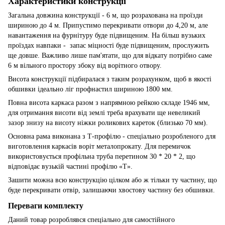
Характеристики конструкції
Загальна довжина конструкції - 6 м, що розрахована на проїзди
шириною до 4 м. Припустимо перекривати отвори до 4,20 м, але
навантаження на фурнітуру буде підвищеним. На більш вузьких
проїздах навпаки - запас міцності буде підвищеним, прослужить
ще довше. Важливо лише пам'ятати, що для відкату потрібно саме
6 м вільного простору збоку від ворітного отвору.
Висота конструкції підбиралася з таким розрахунком, щоб в якості
обшивки ідеально ліг профнастил шириною 1800 мм.
Повна висота каркаса разом з напрямною рейкою складе 1946 мм,
для отримання висоти від землі треба врахувати ще невеликий
зазор знизу на висоту ніжки роликових кареток (близько 70 мм).
Основна рама виконана з Т-профілю - спеціально розробленого для
виготовлення каркасів воріт металопрокату. Для перемичок
використовується профільна труба перетином 30 * 20 * 2, що
відповідає вузькій частині профілю «Т».
Зашити можна всю конструкцію цілком або ж тільки ту частину, що
буде перекривати отвір, залишаючи хвостову частину без обшивки.
Переваги комплекту
Даний товар розроблявся спеціально для самостійного