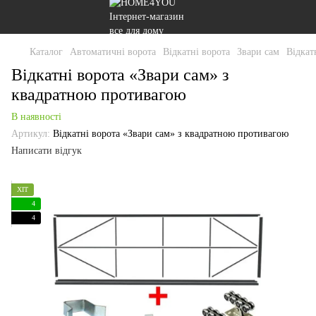
Каталог
Автоматичні ворота
Відкатні ворота
Звари сам
Відкат
Відкатні ворота «Звари сам» з
квадратною противагою
В наявності
Артикул:
Відкатні ворота «Звари сам» з квадратною противагою
Написати відгук
ХІТ
4
4