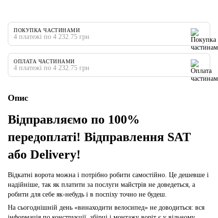
ПОКУПКА ЧАСТИНАМИ
4 платежі по 4 232.75 грн
ОПЛАТА ЧАСТИНАМИ
4 платежі по 4 232.75 грн
Опис
Відправляємо по 100%
передоплаті! Відправлення SAT
або Delivery!
Відкатні ворота можна і потрібно робити самостійно. Це дешевше і
надійніше, так як платити за послуги майстрів не доведеться, а
робити для себе як-небудь і в поспіху точно не будеш.
На сьогоднішній день «винаходити велосипед» не доводиться: вся
інформація по конструкції, збірці і монтажу воріт є у вільному