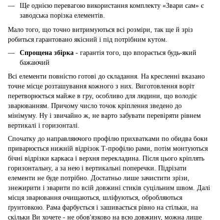
Ще однією перевагою використання комплекту «Звари сам» є
заводська порізка елементів.
Мало того, що точно витримуються всі розміри, так ще й зріз
робиться гарантовано якісний і під потрібним кутом.
Спрощена збірка
- гарантія того, що впорається будь-який
бажаючий
Всі елементи повністю готові до складання. На кресленні вказано
точне місце розташування кожного з них. Виготовлення воріт
перетворюється майже в гру, особливо для людини, що володіє
зварюванням. Причому число точок кріплення зведено до
мінімуму. Ну і звичайно ж, не варто забувати перевіряти рівнем
вертикалі і горизонталі.
Спочатку до направляючого профілю прихватками по обидва боки
приварюється нижній відрізок Т-профілю рами, потім монтуються
бічні відрізки каркаса і верхня перекладина. Після цього кріплять
горизонтальну, а за нею і вертикальні поперечки. Підрізати
елементи не буде потрібно. Достатньо лише зачистити зрізи,
знежирити і зварити по всій довжині стиків суцільним швом. Далі
місця зварювання очищаються, шліфуються, обробляються
ґрунтовкою. Рама фарбується і зашивається рівно на стільки, на
скільки Ви хочете - не обов'язково на всю довжину, можна лише