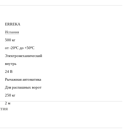
ERREKA
Испания
500 кг
от -20ºС до +50ºС
Электромеханический
внутрь
24 В
Рычажная автоматика
Для распашных ворот
250 кг
2 м
нтия