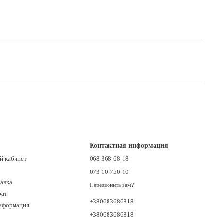
Контактная информация
й кабинет
068 368-68-18
073 10-750-10
тавка
Перезвонить вам?
рат
+380683686818
информация
+380683686818