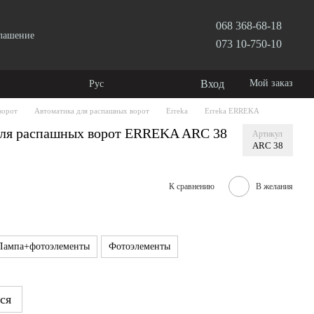
068 368-68-18
глашение
073 10-750-10
Вход
Мой заказ
Рус
ворот
Автоматика для распашных ворот
Erreka
Erreka ERREKA
для распашных ворот ERREKA ARC 38
Артикул
ARC 38
К сравнению
В желания
Лампа+фотоэлементы
Фотоэлементы
ся