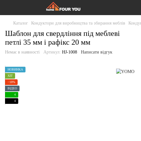
Каталог
Кондуктори для виробництва та збирання меблів
Конду
Шаблон для свердління під меблеві
петлі 35 мм і рафікс 20 мм
Немає в наявності
Артикул:
HJ-1008
Написати відгук
НОВИНКА
ХІТ
−18%
ВІДЕО
4
4