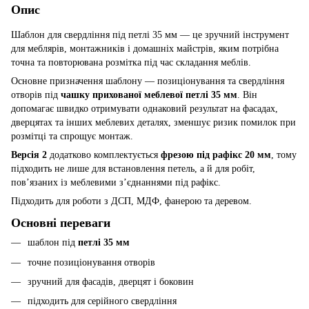
Опис
Шаблон для свердління під петлі 35 мм — це зручний інструмент
для меблярів, монтажників і домашніх майстрів, яким потрібна
точна та повторювана розмітка під час складання меблів.
Основне призначення шаблону — позиціонування та свердління
отворів під
чашку прихованої меблевої петлі 35 мм
. Він
допомагає швидко отримувати однаковий результат на фасадах,
дверцятах та інших меблевих деталях, зменшує ризик помилок при
розмітці та спрощує монтаж.
Версія 2
додатково комплектується
фрезою під рафікс 20 мм
, тому
підходить не лише для встановлення петель, а й для робіт,
пов’язаних із меблевими з’єднаннями під рафікс.
Підходить для роботи з ДСП, МДФ, фанерою та деревом.
Основні переваги
шаблон під
петлі 35 мм
точне позиціонування отворів
зручний для фасадів, дверцят і боковин
підходить для серійного свердління