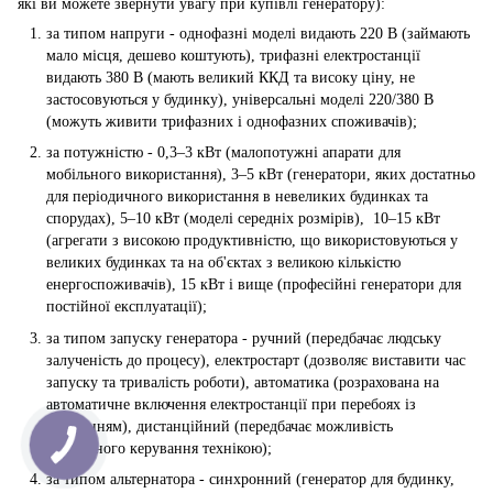
які ви можете звернути увагу при купівлі генератору):
за типом напруги - однофазні моделі видають 220 В (займають
мало місця, дешево коштують), трифазні електростанції
видають 380 В (мають великий ККД та високу ціну, не
застосовуються у будинку), універсальні моделі 220/380 В
(можуть живити трифазних і однофазних споживачів);
за потужністю - 0,3–3 кВт (малопотужні апарати для
мобільного використання), 3–5 кВт (генератори, яких достатньо
для періодичного використання в невеликих будинках та
спорудах), 5–10 кВт (моделі середніх розмірів), 10–15 кВт
(агрегати з високою продуктивністю, що використовуються у
великих будинках та на об'єктах з великою кількістю
енергоспоживачів), 15 кВт і вище (професійні генератори для
постійної експлуатації);
за типом запуску генератора - ручний (передбачає людську
залученість до процесу), електростарт (дозволяє виставити час
запуску та тривалість роботи), автоматика (розрахована на
автоматичне включення електростанції при перебоях із
живленням), дистанційний (передбачає можливість
віддаленого керування технікою);
за типом альтернатора - синхронний (генератор для будинку,