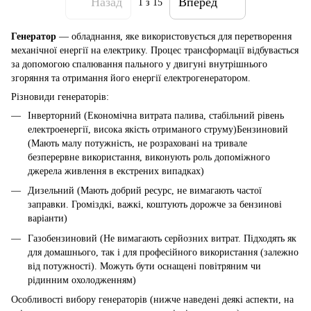
Назад
Вперед
1
з 15
Генератор
— обладнання, яке використовується для перетворення
механічної енергії на електрику. Процес трансформації відбувається
за допомогою спалювання пального у двигуні внутрішнього
згоряння та отримання його енергії електрогенератором.
Різновиди генераторів:
Інверторний (Економічна витрата палива, стабільний рівень
електроенергії, висока якість отриманого струму)Бензиновий
(Мають малу потужність, не розраховані на тривале
безперервне використання, виконують роль допоміжного
джерела живлення в екстрених випадках)
Дизельний (Мають добрий ресурс, не вимагають частої
заправки. Громіздкі, важкі, коштують дорожче за бензинові
варіанти)
Газобензиновий (Не вимагають серйозних витрат. Підходять як
для домашнього, так і для професійного використання (залежно
від потужності). Можуть бути оснащені повітряним чи
рідинним охолодженням)
Особливості вибору генераторів (нижче наведені деякі аспекти, на