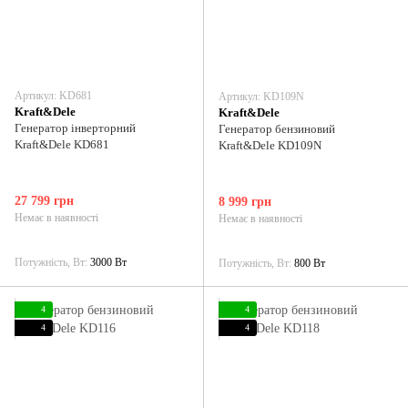
Артикул: KD681
Артикул: KD109N
Kraft&Dele
Kraft&Dele
Генератор інверторний
Генератор бензиновий
Kraft&Dele KD681
Kraft&Dele KD109N
27 799 грн
8 999 грн
Немає в наявності
Немає в наявності
Потужність, Вт
3000 Вт
Потужність, Вт
800 Вт
4
4
4
4