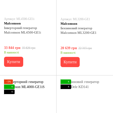
Артикул: ML4500-GE1i
Артикул: ML3200-GE1
Malcomson
Malcomson
Інверторний генератор
Бензиновий генератор
Malcomson ML4500-GE1i
Malcomson ML3200-GE1
33 844 грн
35 826 грн
20 639 грн
22 315 грн
В наявності
В наявності
Купити
Купити
−5%
4
4
4
4