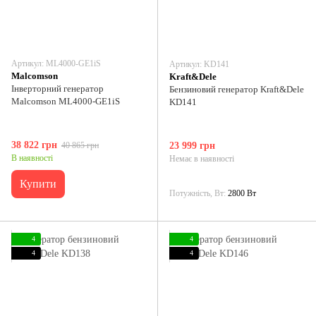
Артикул: ML4000-GE1iS
Артикул: KD141
Malcomson
Kraft&Dele
Інверторний генератор
Бензиновий генератор Kraft&Dele
Malcomson ML4000-GE1iS
KD141
38 822 грн
40 865 грн
23 999 грн
В наявності
Немає в наявності
Купити
Потужність, Вт
2800 Вт
4
4
4
4