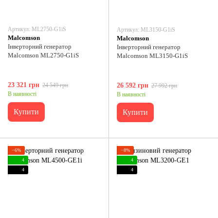
Артикул: ML2750-G1iS
Артикул: ML3150-G1iS
Malcomson
Malcomson
Інверторний генератор
Інверторний генератор
Malcomson ML2750-G1iS
Malcomson ML3150-G1iS
23 321 грн
24 549 грн
26 592 грн
27 992 грн
В наявності
В наявності
Купити
Купити
−6%
−8%
4
4
4
4