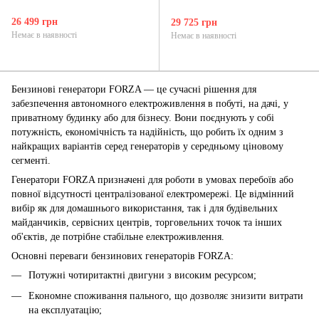
26 499 грн
29 725 грн
Немає в наявності
Немає в наявності
Бензинові генератори FORZA — це сучасні рішення для
забезпечення автономного електроживлення в побуті, на дачі, у
приватному будинку або для бізнесу. Вони поєднують у собі
потужність, економічність та надійність, що робить їх одним з
найкращих варіантів серед генераторів у середньому ціновому
сегменті.
Генератори FORZA призначені для роботи в умовах перебоїв або
повної відсутності централізованої електромережі. Це відмінний
вибір як для домашнього використання, так і для будівельних
майданчиків, сервісних центрів, торговельних точок та інших
об'єктів, де потрібне стабільне електроживлення.
Основні переваги бензинових генераторів FORZA:
Потужні чотиритактні двигуни з високим ресурсом;
Економне споживання пального, що дозволяє знизити витрати
на експлуатацію;