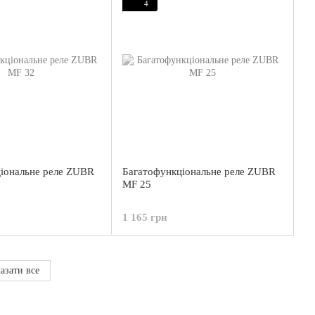
4
іональне реле ZUBR
Багатофункціональне реле ZUBR
MF 25
1 165 грн
азати все