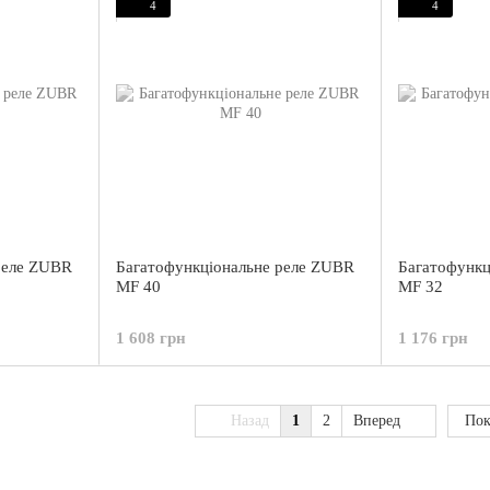
4
4
реле ZUBR
Багатофункціональне реле ZUBR
Багатофункц
MF 40
MF 32
1 608 грн
1 176 грн
Назад
1
2
Вперед
Пок