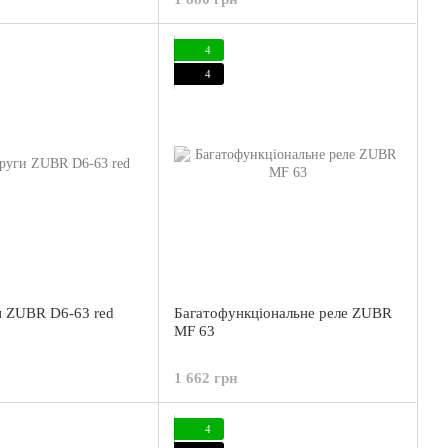
4
4
и ZUBR D6-63 red
Багатофункціональне реле ZUBR
MF 63
1 662 грн
4