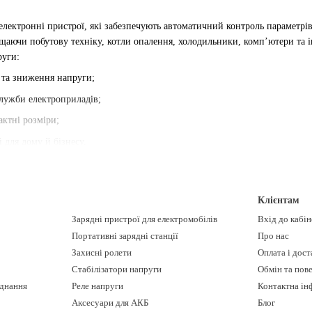
 електронні пристрої, які забезпечують автоматичний контроль параметрі
аючи побутову техніку, котли опалення, холодильники, комп’ютери та 
руги:
 та зниження напруги;
лужби електроприладів;
ктні розміри;
для дому й бізнесу.
и
– це надійний спосіб уникнути дорогого ремонту техніки та забезпечит
та доставкою по всіх регіонах.
Клієнтам
Зарядні пристрої для електромобілів
Вхід до кабі
Портативні зарядні станції
Про нас
Захисні ролети
Оплата і дост
Стабілізатори напруги
Обмін та пов
днання
Реле напруги
Контактна ін
Аксесуари для АКБ
Блог