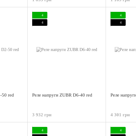
4
4
4
4
-50 red
Реле напруги ZUBR D6-40 red
Реле напруг
3 932 грн
4 301 грн
4
4