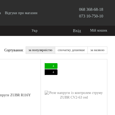
068 368-68-18
а
Відгуки про магазин
073 10-750-10
Вхід
Мій кошик
Укр
за популярністю
спочатку дешевше
за назвою
Сортування:
4
4