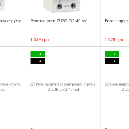
олем струму
Реле напруги ZUBR D2-40 red
Реле напру
1 529 грн
1 070 грн
4
4
4
4