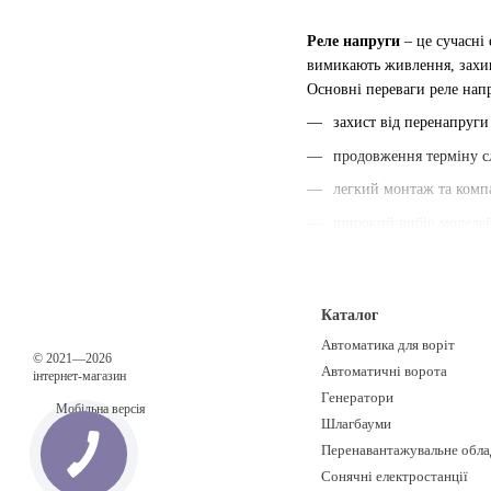
Реле напруги
– це сучасні
вимикають живлення, захищ
Основні переваги реле нап
захист від перенапруги
продовження терміну с
легкий монтаж та компа
широкий вибір моделей 
Використання
реле напруг
Україні можна з гарантією 
Каталог
Автоматика для воріт
© 2021—2026
Автоматичні ворота
інтернет-магазин
Генератори
Мобільна версія
Шлагбауми
Перенавантажувальне обла
Сонячні електростанції