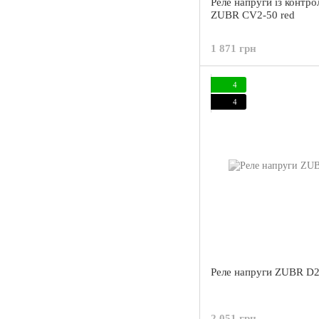
Реле напруги із контр
ZUBR CV2-50 red
1 871 грн
4
4
Реле напруги ZUBR D2
2 051 грн