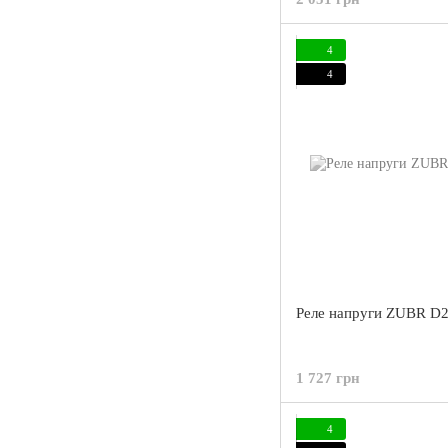
4
4
Реле напруги ZUBR D2
1 727 грн
4