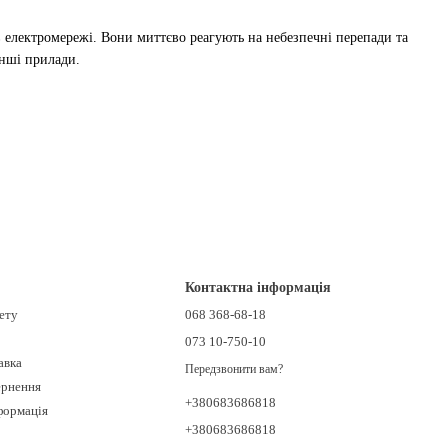
в електромережі. Вони миттєво реагують на небезпечні перепади та
інші прилади.
и стабільність роботи електромережі. Купити реле напруги в
Контактна інформація
нету
068 368-68-18
073 10-750-10
авка
Передзвонити вам?
ернення
+380683686818
формація
+380683686818