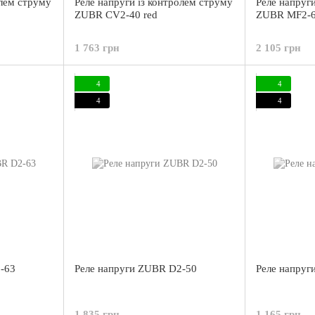
олем струму
Реле напруги із контролем струму
Реле напруг
ZUBR CV2-40 red
ZUBR MF2-6
1 763 грн
2 105 грн
4
4
4
4
-63
Реле напруги ZUBR D2-50
Реле напруг
1 835 грн
1 165 грн