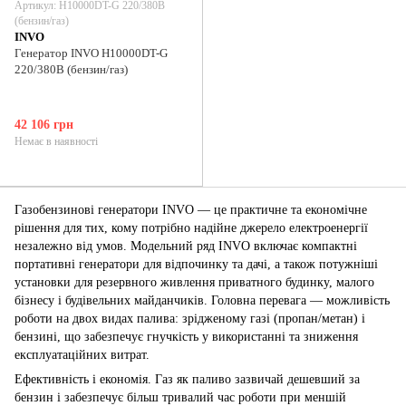
Артикул: H10000DT-G 220/380В
(бензин/газ)
INVO
Генератор INVO H10000DT-G
220/380В (бензин/газ)
42 106 грн
Немає в наявності
Газобензинові генератори INVO — це практичне та економічне
рішення для тих, кому потрібно надійне джерело електроенергії
незалежно від умов. Модельний ряд INVO включає компактні
портативні генератори для відпочинку та дачі, а також потужніші
установки для резервного живлення приватного будинку, малого
бізнесу і будівельних майданчиків. Головна перевага — можливість
роботи на двох видах палива: зрідженому газі (пропан/метан) і
бензині, що забезпечує гнучкість у використанні та зниження
експлуатаційних витрат.
Ефективність і економія. Газ як паливо зазвичай дешевший за
бензин і забезпечує більш тривалий час роботи при меншій