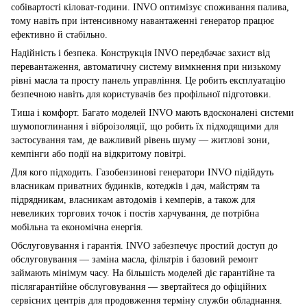
собівартості кіловат-години. INVO оптимізує споживання палива,
тому навіть при інтенсивному навантаженні генератор працює
ефективно й стабільно.
Надійність і безпека. Конструкція INVO передбачає захист від
перевантаження, автоматичну систему вимкнення при низькому
рівні масла та просту панель управління. Це робить експлуатацію
безпечною навіть для користувачів без профільної підготовки.
Тиша і комфорт. Багато моделей INVO мають вдосконалені системи
шумопоглинання і віброізоляції, що робить їх підходящими для
застосування там, де важливий рівень шуму — житлові зони,
кемпінги або події на відкритому повітрі.
Для кого підходить. Газобензинові генератори INVO підійдуть
власникам приватних будинків, котеджів і дач, майстрям та
підрядникам, власникам автодомів і кемперів, а також для
невеликих торгових точок і постів харчування, де потрібна
мобільна та економічна енергія.
Обслуговування і гарантія. INVO забезпечує простий доступ до
обслуговування — заміна масла, фільтрів і базовий ремонт
займають мінімум часу. На більшість моделей діє гарантійне та
післягарантійне обслуговування — звертайтеся до офіційних
сервісних центрів для продовження терміну служби обладнання.