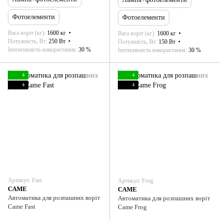
Фотоелементи
Фотоелементи
Вага воріт (кг)
1600 кг
Вага воріт (кг)
1600 кг
Потужність, Вт
250 Вт
Потужність, Вт
150 Вт
Інтенсивність використання
30 %
Інтенсивність використання
30 %
4
4
4
4
Артикул: Fast
Артикул: Frog
CAME
CAME
Автоматика для розпашних воріт
Автоматика для розпашних воріт
Came Fast
Came Frog