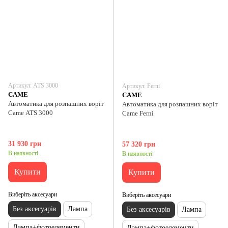
Артикул: АТS 3000
Артикул: Ferni
CAME
CAME
Автоматика для розпашних воріт
Автоматика для розпашних воріт
Came АТS 3000
Came Ferni
31 930 грн
57 320 грн
В наявності
В наявності
Купити
Купити
Виберіть аксесуари
Виберіть аксесуари
Без аксесуарів
Лампа
Без аксесуарів
Лампа
Лампа+фотоелементи
Лампа+фотоелементи