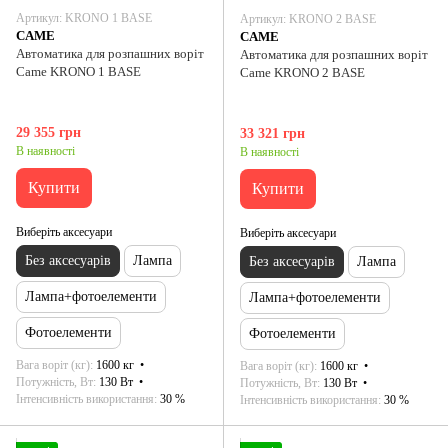
Артикул: KRONO 1 BASE
Артикул: KRONO 2 BASE
CAME
CAME
Автоматика для розпашних воріт
Автоматика для розпашних воріт
Came KRONO 1 BASE
Came KRONO 2 BASE
29 355 грн
33 321 грн
В наявності
В наявності
Купити
Купити
Виберіть аксесуари
Виберіть аксесуари
Без аксесуарів
Лампа
Без аксесуарів
Лампа
Лампа+фотоелементи
Лампа+фотоелементи
Фотоелементи
Фотоелементи
Вага воріт (кг)
1600 кг
Вага воріт (кг)
1600 кг
Потужність, Вт
130 Вт
Потужність, Вт
130 Вт
Інтенсивність використання
30 %
Інтенсивність використання
30 %