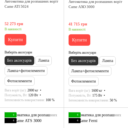
Автоматика для розпашних воріт
Автоматика для розпашних воріт
Came ATI 5024
Came АХО 3000
52 273 грн
41 715 грн
В наявності
В наявності
Купити
Купити
Виберіть аксесуари
Виберіть аксесуари
Без аксесуарів
Лампа
Без аксесуарів
Лампа
Лампа+фотоелементи
Лампа+фотоелементи
Фотоелементи
Фотоелементи
Вага воріт (кг)
2000 кг
Вага воріт (кг)
1600 кг
Потужність, Вт
120 Вт
Потужність, Вт
175 Вт
Інтенсивність використання
100 %
Інтенсивність використання
50 %
4
4
4
4