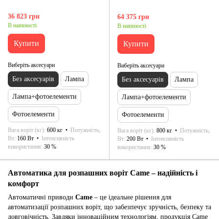
36 823 грн
64 375 грн
В наявності
В наявності
Купити
Купити
Виберіть аксесуари
Виберіть аксесуари
Без аксесуарів
Лампа
Без аксесуарів
Лампа
Лампа+фотоелементи
Лампа+фотоелементи
Фотоелементи
Фотоелементи
Вага воріт (кг)
600 кг
Потужність,
Вага воріт (кг)
800 кг
Потужність,
Вт
160 Вт
Інтенсивність
Вт
200 Вт
Інтенсивність
використання
30 %
використання
30 %
Автоматика для розпашних воріт Came – надійність і
комфорт
Автоматичні приводи
Came
– це ідеальне рішення для
автоматизації розпашних воріт, що забезпечує зручність, безпеку та
довговічність. Завдяки інноваційним технологіям, продукція Came