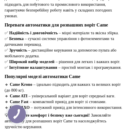
підходить для побутового та промислового використання,
гарантуючи безперебійну роботу навіть у складних погодних
умовах.
Переваги автоматики для розпашних воріт Came
✅
Надійність і довговічність
– міцні матеріали та якісна збірка.
✅
Безпека
– сучасні системи управління з фотоелементами та
датчиками перешкод.
✅
Зручність
– дистанційне керування за допомогою пульта або
мобільного додатка.
✅
Широкий вибір моделей
– рішення для легких і важких воріт.
✅
Інтуїтивне налаштування
– простий монтаж і програмування.
Популярні моделі автоматики Came
🔹
Came Krono
– ідеально підходить для важких та великих воріт
(до 800 кг).
🔹
Came ATI
– універсальний варіант для воріт середньої ваги.
🔹
Came Fast
– компактний привід для воріт зі стовпами.
🔹
Came AXO
– потужний привід для інтенсивного використання.
💡
Забезпечте комфорт і безпеку вже сьогодні!
Замовляйте
автоматику для розпашних воріт Came та насолоджуйтесь
зручністю керування.