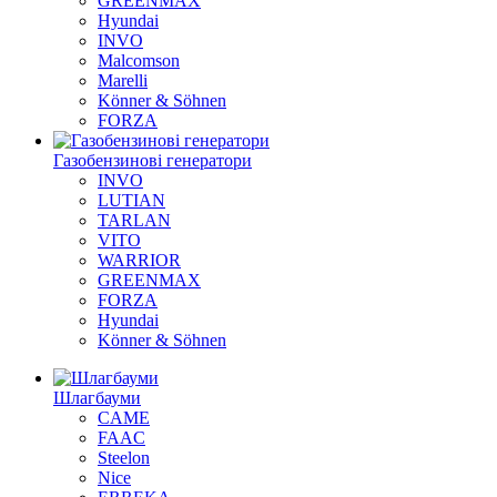
GREENMAX
Hyundai
INVO
Malcomson
Marelli
Könner & Söhnen
FORZA
Газобензинові генератори
INVO
LUTIAN
TARLAN
VITO
WARRIOR
GREENMAX
FORZA
Hyundai
Könner & Söhnen
Шлагбауми
CAME
FAAC
Steelon
Nice