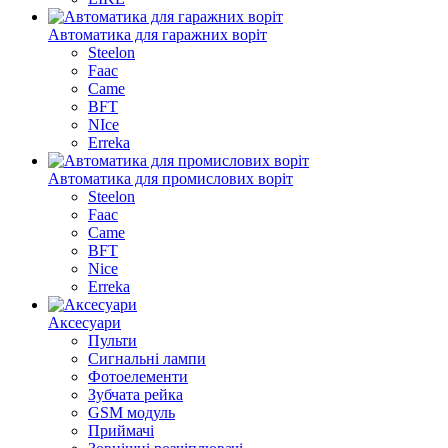
Автоматика для гаражних воріт
Steelon
Faac
Came
BFT
NIce
Erreka
Автоматика для промислових воріт
Steelon
Faac
Came
BFT
Nice
Erreka
Аксесуари
Пульти
Сигнальні лампи
Фотоелементи
Зубчата рейка
GSM модуль
Приймачі