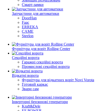
Зовнішні розчіплювачі
Смарт-замки
Запчастини для автоматики
DoorHan
Faac
ERREKA
CAME
Steelon
Фурнітура для воріт Rolling Center
Секційні ворота
Гаражні секційні ворота
Промислові секційні ворота
Відкатні ворота
Фурнітура для відкатних воріт Novi Vorota
Готовий каркас
Звари сам
Інверторні бензинові генератори
Kraft&Dele
ЕF POWER