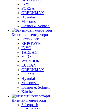
INVO
FORZA
GREENMAX
Hyundai
Malcomson
Könner & Söhnen
Бензинові генератори
Kraft&Dele
ЕF POWER
INVO
TARLAN
VITO
WARRIOR
LUTIAN
GREENMAX
FORZA
Hyundai
Malcomson
Könner & Söhnen
Kärcher
Дизельні генератори
Scheppach