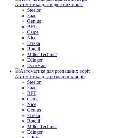
Автоматика для відкатних воріт
Steelon
Faac
Genius
BFT
Came
Nice
Erreka
Rotelli
Miller Technics
Edinger
DoorHan
Автоматика для розпашних воріт
Steelon
Faac
BFT
Came
Nice
Genius
Erreka
Rotelli
Miller Technics
Edinger
LIKE