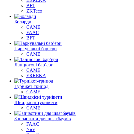
ERREKA
BFT
ZKTeco
Боларди
CAME
FAAC
BFT
Паркувальні бар’єри
CAME
Ланцюгові бар’єри
CAME
ERREKA
Турнікет-трипод
CAME
Швидкісні турнікети
CAME
Запчастини для шлагбаумів
FAAC
Nice