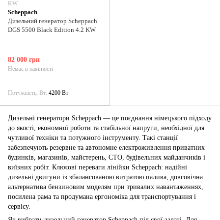
KW
Scheppach
Дизельний генератор Scheppach
DGS 5500 Black Edition 4.2 KW
82 000 грн
Немає в наявності
Потужність, Вт
4200 Вт
Дизельні генератори Scheppach — це поєднання німецького підходу
до якості, економної роботи та стабільної напруги, необхідної для
чутливої техніки та потужного інструменту. Такі станції
забезпечують резервне та автономне електроживлення приватних
будинків, магазинів, майстерень, СТО, будівельних майданчиків і
виїзних робіт. Ключові переваги лінійки Scheppach: надійні
дизельні двигуни із збалансованою витратою палива, довговічна
альтернатива бензиновим моделям при тривалих навантаженнях,
посилена рама та продумана ергономіка для транспортування і
сервісу.
Як вибрати дизельний генератор Scheppach під свої задачі. Для