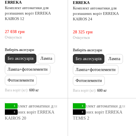
ERREKA
ERREKA
Комплект автоматики для
Комплект автоматики для
розпашних воріт ERREKA
розпашних воріт ERREKA
KAIROS 12
KAIROS 24
27 038 грн
28 325 грн
Очікується
Очікується
Виберіть аксесуари
Виберіть аксесуари
Без аксесуарів
Лампа
Без аксесуарів
Лампа
Лампа+фотоелементи
Лампа+фотоелементи
Фотоелементи
Фотоелементи
Вага воріт (кг)
600 кг
Вага воріт (кг)
600 кг
4
4
4
4