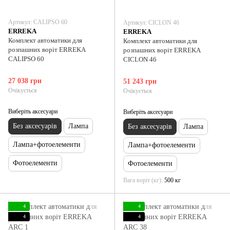
Артикул: CALIPSO 60
Артикул: CICLON 46
ERREKA
ERREKA
Комплект автоматики для
Комплект автоматики для
розпашних воріт ERREKA
розпашних воріт ERREKA
CALIPSO 60
CICLON 46
27 038 грн
51 243 грн
Очікується
Очікується
Виберіть аксесуари
Виберіть аксесуари
Без аксесуарів
Лампа
Без аксесуарів
Лампа
Лампа+фотоелементи
Лампа+фотоелементи
Фотоелементи
Фотоелементи
Вага воріт (кг)
500 кг
4
4
4
4