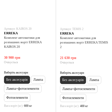
Артикул: KAIROS 20
Артикул: TEMIS 2
ERREKA
ERREKA
Комплект автоматики для
Комплект автоматики для
розпашних воріт ERREKA
розпашних воріт ERREKA TEMIS
KAIROS 20
2
30 900 грн
21 630 грн
Очікується
Очікується
Виберіть аксесуари
Виберіть аксесуари
Без аксесуарів
Лампа
Без аксесуарів
Лампа
Лампа+фотоелементи
Лампа+фотоелементи
Фотоелементи
Фотоелементи
Вага воріт (кг)
600 кг
Вага воріт (кг)
400 кг