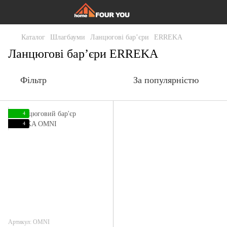
Каталог
Шлагбауми
Ланцюгові бар’єри
ERREKA
Ланцюгові бар’єри ERREKA
Фільтр
За популярністю
4
4
Артикул: OMNI