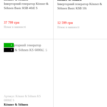
Інверторний генератор Könner &
Інверторний генератор Könner &
Söhnen Basic KSB 40iE S
Söhnen Basic KSB 10i
37 799 грн
12 599 грн
Немає в наявності
Немає в наявності
4
4
Артикул: Könner & Söhnen KS
6000iE S
Könner & Söhnen