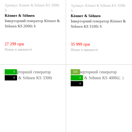
Артикул: Könner & Söhnen KS 2000i
Артикул: Könner & Söhnen KS 3100i
S
S
Könner & Söhnen
Könner & Söhnen
Інверторний генератор Könner &
Інверторний генератор Könner &
Söhnen KS 2000i S
Söhnen KS 3100i S
27 299 грн
35 999 грн
Немає в наявності
Немає в наявності
4
ХІТ
4
4
4