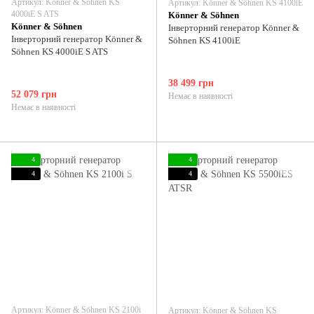
Артикул: Könner & Söhnen KS
Артикул: Könner & Söhnen KS 4100iE
4000iE S ATS
Könner & Söhnen
Könner & Söhnen
Інверторний генератор Könner &
Інверторний генератор Könner &
Söhnen KS 4100iE
Söhnen KS 4000iE S ATS
38 499 грн
52 079 грн
Немає в наявності
Немає в наявності
4
4
4
4
Артикул: Könner & Söhnen KS 2100i
Артикул: Könner & Söhnen KS