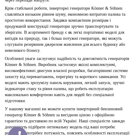
через перепади напруги.
Крім стабільної роботи, інверторні генератори Könner & Söhnen
славляться низьким рівнем шуму, економною витратою палива та
простотою використання. Завдяки компактним розмірам і
продуманій конструкції генератори зручно транспортувати та
зберігати. В асортименті бренду є як легкі портативні моделі для
виїздів на природу, так і більш потужні генератори, які можуть
слугувати резервним джерелом живлення для всього будинку або
невеликого бізнесу.
Особливої уваги заслуговує надійність та довговічність генераторів
Könner & Söhnen. Виробник застосовує якісні комплектуючі,
високоефективні двигуни власної розробки, багаторівневі системи
захисту від перевантажень, перегріву та короткого замикання. Усі
моделі мають зрозумілу панель керування, легкий запуск, зручні
індикатори стану та рівня палива, що робить експлуатацію
максимально комфортною навіть для людей без спеціальної
підготовки.
У нашому магазині ви можете купити інверторний бензиновий
генератор Könner & Söhnen за вигідною ціною з офіційною
гарантією та доставкою по всій Україні. Наші спеціалісти завжди
допоможуть підібрати оптимальну модель під ваші потреби:
розрахують потрібну потужність, пояснять особливості експлуатації