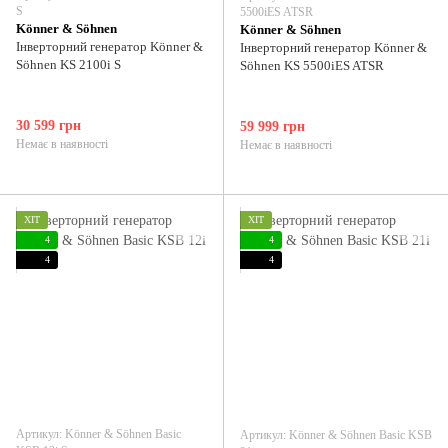
S
5500iES ATSR
Könner & Söhnen
Könner & Söhnen
Інверторний генератор Könner &
Інверторний генератор Könner &
Söhnen KS 2100i S
Söhnen KS 5500iES ATSR
30 599 грн
59 999 грн
Немає в наявності
Немає в наявності
ХІТ
ХІТ
4
4
4
4
Артикул: Könner & Söhnen Basic
Артикул: Könner & Söhnen Basic KSB