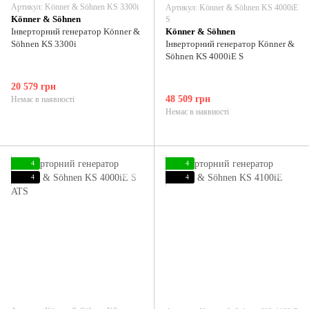
Артикул: Könner & Söhnen KS 3300i
Артикул: Könner & Söhnen KS 4000iE
Könner & Söhnen
S
Інверторний генератор Könner &
Könner & Söhnen
Söhnen KS 3300i
Інверторний генератор Könner &
Söhnen KS 4000iE S
20 579 грн
48 509 грн
Немає в наявності
Немає в наявності
4
4
4
4