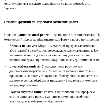
конструкцію, яка ідеально відповідатиме вашим потребам та
бюджету.
Основні функції та переваги захисних ролет
Рішення
купити захисні ролети
– це не лише питання безпеки. Це
комплексний підхід до підвищення комфорту вашого приміщення.
Безпека понад усе:
Міцний металевий профіль (алюмінієвий
або сталевий) є серйозною перешкодою для зловмисників. Це
надійний захист від зламу та вандалізму для квартир на
перших поверхах, приватних будинків та комерційних об'єктів.
Енергоефективність:
У холодну пору року ролети
допомагають зберегти до 25% тепла, створюючи повітряний
прошарок між вікном та вулицею. Влітку вони захищають від
палючого сонця, зберігаючи прохолоду і дозволяючи економити
на кондиціонуванні.
Чудова звукоізоляція:
Ролети з пінозаповненим профілем
значно знижують рівень вуличного шуму, що особливо
важливо для комфортного відпочинку.