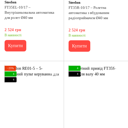
Steelon
Steelon
FT35EL-10/17 –
FT35R-10/17 – Ролетна
Внутрішньовальна автоматика
автоматика з вбудованим
для ролет Ø40 мм
радіоприймачем Ø40 мм
2 524 грн
2 524 грн
В наявності
В наявності
Купити
Купити
−25%
4
4
4
4