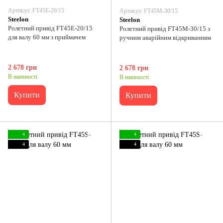
Артикул: FT45E-20/15
Артикул: FT45M-30/15
Steelon
Steelon
Ролетний привід FT45E-20/15
Ролетний привід FT45M-30/15 з
для валу 60 мм з приймачем
ручним аварійним відкриванням
2 678 грн
2 678 грн
В наявності
В наявності
Купити
Купити
4
4
4
4