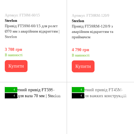
Артикул: FT59M-60/15
Артикул: FT59RM-120/9
Steelon
Steelon
Привід FT59M-60/15 для ролет
Привід FT59RM-120/9 з
Ø70 мм з аварійним відкриттям |
аварійним відкриттям та
Steelon
приймачем
3 708 грн
4 790 грн
В наявності
В наявності
Купити
Купити
4
4
4
4