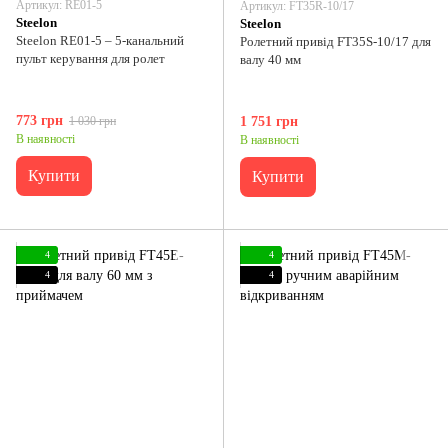
Артикул: RE01-5
Артикул: FT35R-10/17
Steelon
Steelon
Steelon RE01-5 – 5-канальний
Ролетний привід FT35S-10/17 для
пульт керування для ролет
валу 40 мм
773 грн
1 030 грн
1 751 грн
В наявності
В наявності
Купити
Купити
4
4
4
4