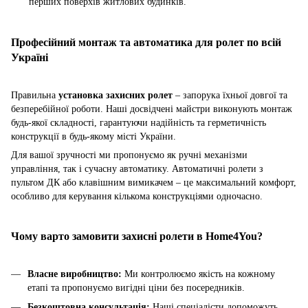
перших поверхів житлових будинків.
Професійний монтаж та автоматика для ролет по всій
Україні
Правильна
установка захисних ролет
– запорука їхньої довгої та
безперебійної роботи. Наші досвідчені майстри виконують монтаж
будь-якої складності, гарантуючи надійність та герметичність
конструкції в будь-якому місті України.
Для вашої зручності ми пропонуємо як ручні механізми
управління, так і сучасну автоматику. Автоматичні ролети з
пультом ДК або клавішним вимикачем – це максимальний комфорт,
особливо для керування кількома конструкціями одночасно.
Чому варто замовити захисні ролети в Home4You?
Власне виробництво:
Ми контролюємо якість на кожному
етапі та пропонуємо вигідні ціни без посередників.
Безкоштовна консультація:
Наші спеціалісти допоможуть