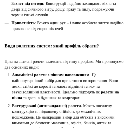
Захист від негоди:
Конструкції надійно захищають вікна та
двері від сильного вітру, дощу, граду та пилу, подовжуючи
термін їхньої служби.
Приватність:
Всього один рух – і ваше особисте життя надійно
приховане від сторонніх очей.
Види ролетних систем: який профіль обрати?
Ціна на захисні ролети залежить від типу профілю. Ми пропонуємо
два основних види:
Алюмінієві ролети з пінним наповненням.
Це
найпопулярніший вибір для приватного використання. Вони
легкі, стійкі до корозії та мають відмінні тепло- та
звукоізоляційні властивості. Ідеально підходять як
ролети на
вікна
та двері в будинках та квартирах.
Екструдовані (антивандальні) ролети.
Мають посилену
конструкцію та підвищену стійкість до механічних
пошкоджень. Це найкращий вибір для об'єктів з високими
вимогами до безпеки: магазинів, офісів, банків, аптек та