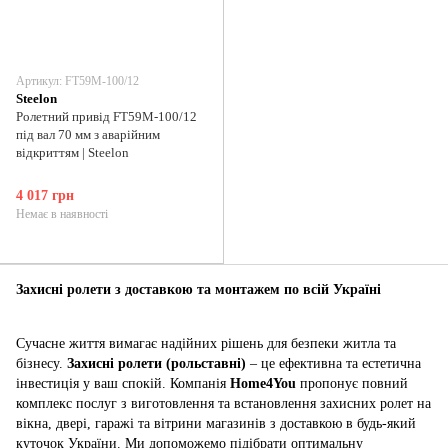
Артикул: FT59M-100/12
Steelon
Ролетний привід FT59M-100/12
під вал 70 мм з аварійним
відкриттям | Steelon
4 017 грн
Немає в наявності
Захисні ролети з доставкою та монтажем по всій Україні
Сучасне життя вимагає надійних рішень для безпеки житла та
бізнесу.
Захисні ролети (рольставні)
– це ефективна та естетична
інвестиція у ваш спокій. Компанія
Home4You
пропонує повний
комплекс послуг з виготовлення та встановлення захисних ролет на
вікна, двері, гаражі та вітрини магазинів з доставкою в будь-який
куточок України. Ми допоможемо підібрати оптимальну