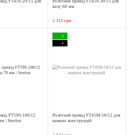
ивід FT45S-20/15 для
Ролетний привід FT45S-30/15 для
валу 60 мм
2 112 грн
4
4
ивід FT59S-100/12
Ролетний привід FT45M-50/12 для
м | Steelon
важких конструкцій
2 833 грн