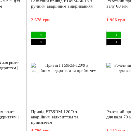
-20/15 для
Ролетний привід FT45M-30/15 з
Ролетний пр
ем
ручним аварійним відкриванням
валу 60 мм
2 678 грн
1 906 грн
4
4
4
4
ля ролет
Привід FT59RM-120/9 з
Ролетний пр
дкриттям |
аварійним відкриттям та
для вала 70 м
приймачем
4 790 грн
3 142 грн