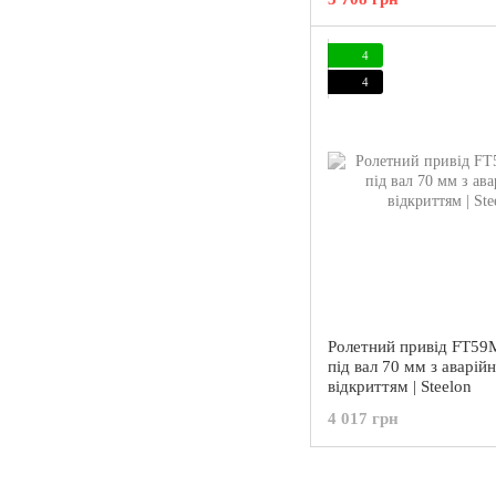
4
4
Ролетний привід FT59
під вал 70 мм з аварій
відкриттям | Steelon
4 017 грн