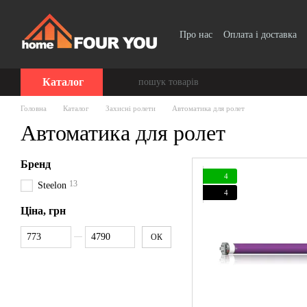
Перейти до основного контенту
Про нас
Оплата і доставка
Каталог
Головна
Каталог
Захисні ролети
Автоматика для ролет
Автоматика для ролет
Бренд
4
13
Steelon
4
Ціна, грн
Від Ціна, грн
До Ціна, грн
ОК