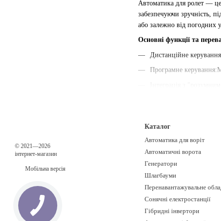
Автоматика для ролет — ц
забезпечуючи зручність, п
або залежно від погодних 
Основні функції та перев
Дистанційне керування
Програмне керування:Мо
Інтеграція з "розумни
Емуляція присутності:П
Керування кількома рол
Каталог
Зручність для важкодо
Автоматика для воріт
Застосування:
© 2021—2026
Автоматичні ворота
інтернет-магазин
Приватні будинки:Зручн
Генератори
Мобільна версія
Комерційні приміщення:
Шлагбауми
Перенавантажувальне обла
Гаражні ворота:Автомат
Сонячні електростанції
Гібридні інвертори