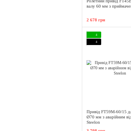
Ролетний привід FT45E
валу 60 мм з приймач
2 678 грн
4
4
Привід FT59M-60/15 д
Ø70 мм з аварійним ві
Steelon
3 708 грн