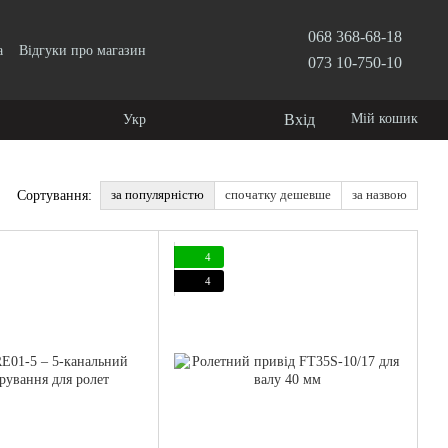
068 368-68-18
а
Відгуки про магазин
073 10-750-10
Вхід
Мій кошик
Укр
за популярністю
спочатку дешевше
за назвою
Сортування:
4
4