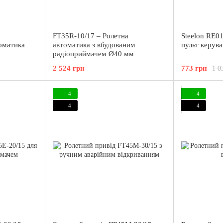
FT35R-10/17 – Ролетна
Steelon RE01
оматика
автоматика з вбудованим
пульт керува
радіоприймачем Ø40 мм
2 524 грн
773 грн
1 0
4
4
4
4