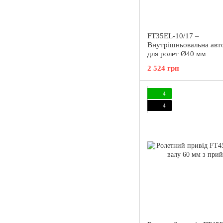
FT35EL-10/17 –
Внутрішньовальна авт
для ролет Ø40 мм
2 524 грн
4
4