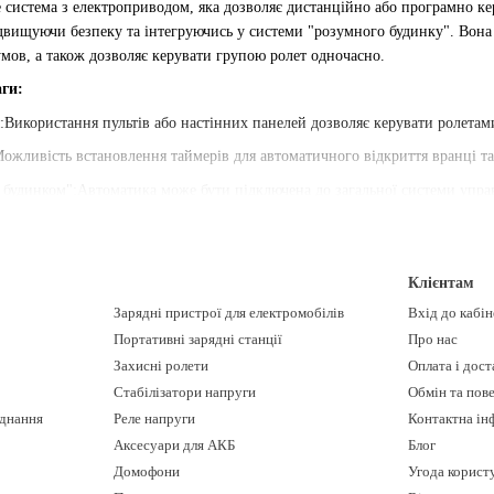
е
система з електроприводом, яка дозволяє дистанційно або програмно к
ідвищуючи безпеку та інтегруючись у системи "розумного будинку"
. Вона
умов, а також дозволяє керувати групою ролет одночасно.
аги:
:Використання пультів або настінних панелей дозволяє керувати ролетам
жливість встановлення таймерів для автоматичного відкриття вранці та
м будинком":Автоматика може бути підключена до загальної системи упра
рограмування ролет на автоматичне підняття вдень та опускання вночі ст
етами:Система дозволяє керувати як однією ролетою, так і групою ролет
Клієнтам
ступних вікон:Автоматизація є практичним рішенням для високих або ін
Зарядні пристрої для електромобілів
Вхід до кабі
Портативні зарядні станції
Про нас
е та комфортне керування ролетами на вікнах та дверях.
Захисні ролети
Оплата і дост
Широко використовується в магазинах, офісах та складах для оптимізац
Стабілізатори напруги
Обмін та пов
днання
Реле напруги
Контактна ін
ика може бути встановлена і на ролетні ворота, що робить їх більш фу
Аксесуари для АКБ
Блог
Домофони
Угода корист