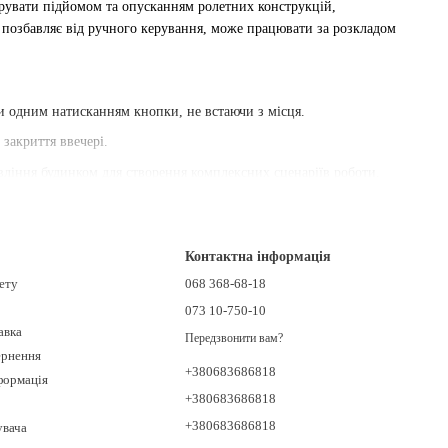
ерувати підйомом та опусканням ролетних конструкцій,
 позбавляє від ручного керування, може працювати за розкладом
и одним натисканням кнопки, не встаючи з місця.
 закриття ввечері.
вління будинком для створення комплексних сценаріїв роботи.
ворює ефект присутності, навіть коли нікого немає вдома.
 одночасно.
Контактна інформація
ших важкодоступних вікон, таких як мансардні.
нету
068 368-68-18
073 10-750-10
авка
Передзвонити вам?
ії роботи з ролетами.
ернення
+380683686818
формація
нкціональними.
+380683686818
+380683686818
увача