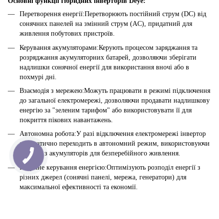
Основні функції гібридних інверторів Deye:
Перетворення енергії:Перетворюють постійний струм (DC) від
сонячних панелей на змінний струм (AC), придатний для
живлення побутових пристроїв.
Керування акумуляторами:Керують процесом заряджання та
розряджання акумуляторних батарей, дозволяючи зберігати
надлишки сонячної енергії для використання вночі або в
похмурі дні.
Взаємодія з мережею:Можуть працювати в режимі підключення
до загальної електромережі, дозволяючи продавати надлишкову
енергію за "зеленим тарифом" або використовувати її для
покриття пікових навантажень.
Автономна робота:У разі відключення електромережі інвертор
автоматично переходить в автономний режим, використовуючи
енергію з акумуляторів для безперебійного живлення.
Розумне керування енергією:Оптимізують розподіл енергії з
різних джерел (сонячні панелі, мережа, генератори) для
максимальної ефективності та економії.