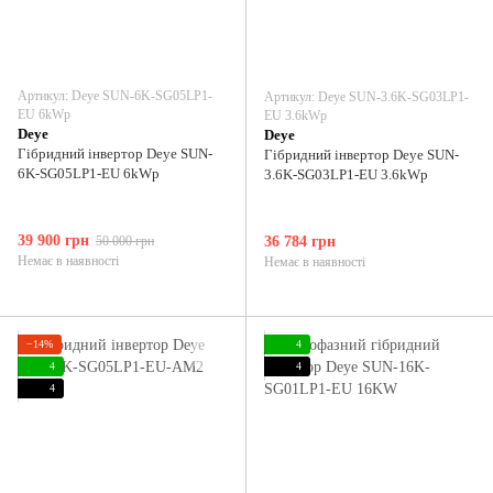
Артикул: Deye SUN-6K-SG05LP1-
Артикул: Deye SUN-3.6K-SG03LP1-
EU 6kWp
EU 3.6kWp
Deye
Deye
Гібридний інвертор Deye SUN-
Гібридний інвертор Deye SUN-
6K-SG05LP1-EU 6kWp
3.6K-SG03LP1-EU 3.6kWp
39 900 грн
50 000 грн
36 784 грн
Немає в наявності
Немає в наявності
−14%
4
4
4
4