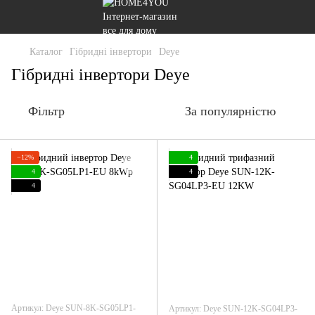
Каталог
Гібридні інвертори
Deye
Гібридні інвертори Deye
Фільтр
За популярністю
−12%
4
4
4
4
Артикул: Deye SUN-8K-SG05LP1-
Артикул: Deye SUN-12K-SG04LP3-