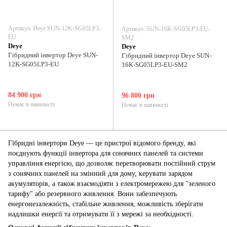
Артикул: Deye SUN-12K-SG05LP3-
Артикул: SUN-16K-SG05LP3-EU-
EU
SM2
Deye
Deye
Гібридний інвертор Deye SUN-
Гібридний інвертор Deye SUN-
12K-SG05LP3-EU
16K-SG05LP3-EU-SM2
84 900 грн
96 800 грн
Немає в наявності
Немає в наявності
Гібридні інвертори Deye — це
пристрої відомого бренду, які
поєднують функції інвертора для сонячних панелей та системи
управління енергією, що дозволяє перетворювати постійний струм
з сонячних панелей на змінний для дому, керувати зарядом
акумуляторів, а також взаємодіяти з електромережею для "зеленого
тарифу" або резервного живлення
. Вони забезпечують
енергонезалежність, стабільне живлення, можливість зберігати
надлишки енергії та отримувати її з мережі за необхідності.