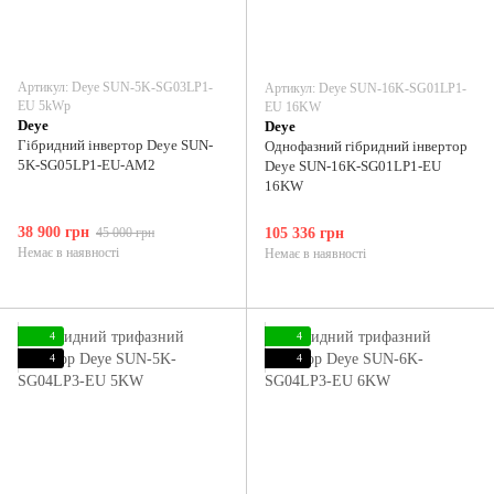
Артикул: Deye SUN-5K-SG03LP1-
Артикул: Deye SUN-16K-SG01LP1-
EU 5kWp
EU 16KW
Deye
Deye
Гібридний інвертор Deye SUN-
Однофазний гібридний інвертор
5K-SG05LP1-EU-AM2
Deye SUN-16K-SG01LP1-EU
16KW
38 900 грн
45 000 грн
105 336 грн
Немає в наявності
Немає в наявності
4
4
4
4