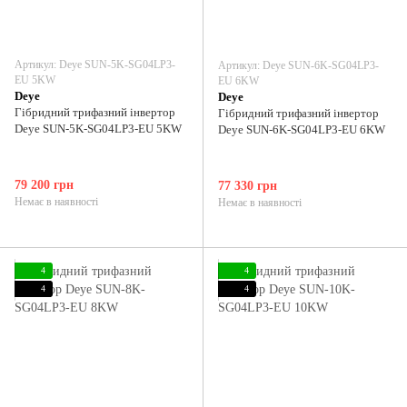
Артикул: Deye SUN-5K-SG04LP3-
Артикул: Deye SUN-6K-SG04LP3-
EU 5KW
EU 6KW
Deye
Deye
Гібридний трифазний інвертор
Гібридний трифазний інвертор
Deye SUN-5K-SG04LP3-EU 5KW
Deye SUN-6K-SG04LP3-EU 6KW
79 200 грн
77 330 грн
Немає в наявності
Немає в наявності
4
4
4
4