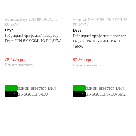
Артикул: Deye SUN-8K-SG04LP3-
Артикул: Deye SUN-10K-SG04LP3-
EU 8KW
EU 10KW
Deye
Deye
Гібридний трифазний інвертор
Гібридний трифазний інвертор
Deye SUN-8K-SG04LP3-EU 8KW
Deye SUN-10K-SG04LP3-EU
10KW
79 420 грн
87 560 грн
Немає в наявності
Немає в наявності
4
4
4
4