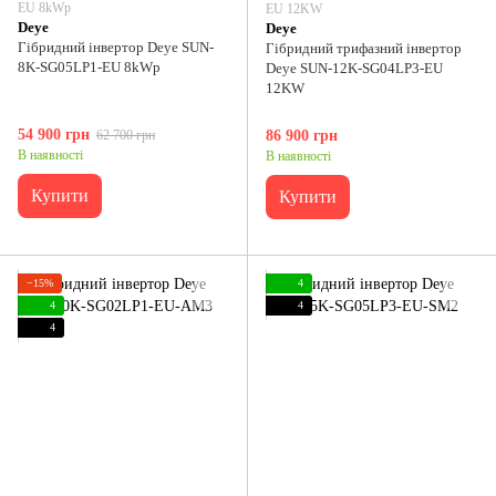
EU 8kWp
EU 12KW
Deye
Deye
Гібридний інвертор Deye SUN-
Гібридний трифазний інвертор
8K-SG05LP1-EU 8kWp
Deye SUN-12K-SG04LP3-EU
12KW
54 900 грн
62 700 грн
86 900 грн
В наявності
В наявності
Купити
Купити
−15%
4
4
4
4