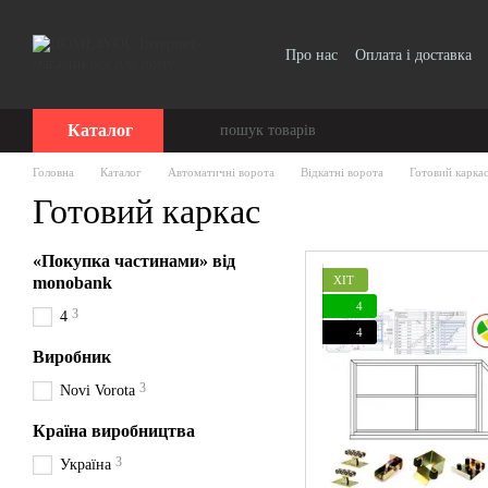
Перейти до основного контенту
Про нас
Оплата і доставка
Каталог
Головна
Каталог
Автоматичні ворота
Відкатні ворота
Готовий карка
Готовий каркас
«Покупка частинами» від
ХІТ
monobank
4
3
4
4
Виробник
3
Novi Vorota
Країна виробництва
3
Україна