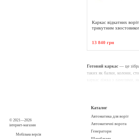
Каркас відкатних воріт
трикутним хвостовико
13 840 грн
Готовий каркас
— це зібра
таких як балки, колони, ст
каркас ліжка з ламелями, я
Каталог
Автоматика для воріт
© 2021—2026
Автоматичні ворота
інтернет-магазин
Генератори
Мобільна версія
Шлагбауми