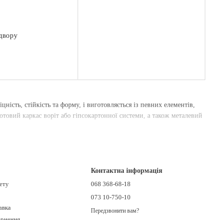
 двору
цність, стійкість та форму, і виготовляється із певних елементів,
отовий каркас воріт або гіпсокартонної системи, а також металевий
Контактна інформація
нету
068 368-68-18
073 10-750-10
авка
Передзвонити вам?
ернення