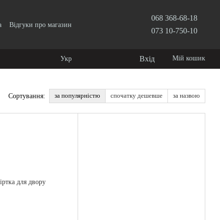
068 368-68-18
а
Відгуки про магазин
073 10-750-10
Вхід
Мій кошик
Укр
за популярністю
спочатку дешевше
за назвою
Сортування: