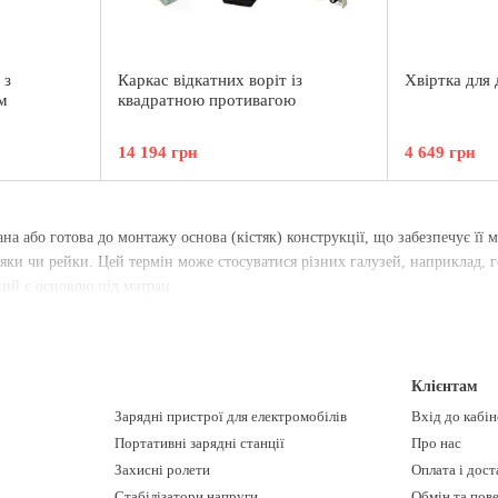
 з
Каркас відкатних воріт із
Хвіртка для
м
квадратною противагою
14 194 грн
4 649 грн
на або готова до монтажу основа (кістяк) конструкції, що забезпечує її мі
ояки чи рейки. Цей термін може стосуватися різних галузей, наприклад, г
кий є основою під матрац.
Клієнтам
Зарядні пристрої для електромобілів
Вхід до кабі
Портативні зарядні станції
Про нас
Захисні ролети
Оплата і дост
Стабілізатори напруги
Обмін та пов