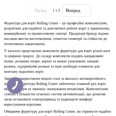
Назад
Вперед
1
з 3
Фурнітура для воріт Rolling Center – це професійні комплектуючі,
розроблені для надійної та довговічної роботи воріт у приватному,
комерційному та промисловому секторі. Продукція бренду відома
високою якістю виготовлення, точністю геометрії та стійкістю до
інтенсивних навантажень.
У каталозі представлені комплекти фурнітури для воріт різної ваги
та ширини прорізу. До складу комплектів входять направляючі
балки, роликові опори, верхні та нижні уловлювачі, кінцеві
ролики, підтримуючі ролики та інші необхідні елементи для
монтажу відкатних воріт.
Завдяки використанню міцної сталі та якісного антикорозійного
покриття фурнітура Rolling Center забезпечує плавний рух воріт,
мінімізує шум та зменшує зношування механізмів. Комплектуючі
сумісні з більшістю сучасних систем автоматизації, що дозволяє
легко встановити електропривод та підвищити комфорт
користування воротами.
Обираючи фурнітуру для воріт Rolling Center, ви отримуєте надійне