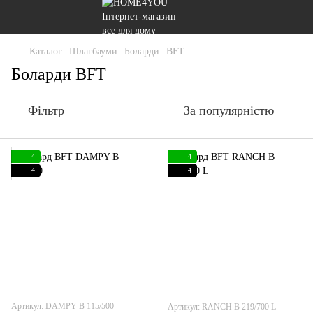
Каталог
Шлагбауми
Боларди
BFT
Боларди BFT
Фільтр
За популярністю
4
4
4
4
Артикул: DAMPY B 115/500
Артикул: RANCH B 219/700 L