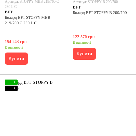
Артикул: STOPPY MBB 219/700.C
Артикул: STOPPY B 200/700
230 L C
BFT
BFT
Болард BFT STOPPY B 200/700
Болард BFT STOPPY MBB
219/700.C 230 L C
122 570 грн
154 243 грн
В наявності
В наявності
Купити
Купити
4
4