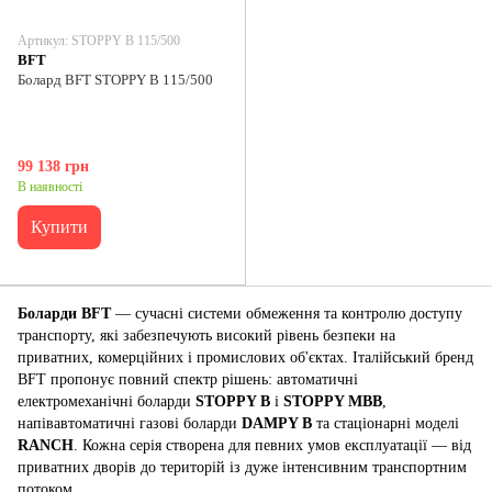
Артикул: STOPPY B 115/500
BFT
Болард BFT STOPPY B 115/500
99 138 грн
В наявності
Купити
Боларди BFT
— сучасні системи обмеження та контролю доступу
транспорту, які забезпечують високий рівень безпеки на
приватних, комерційних і промислових об'єктах. Італійський бренд
BFT пропонує повний спектр рішень: автоматичні
електромеханічні боларди
STOPPY B
і
STOPPY MBB
,
напівавтоматичні газові боларди
DAMPY B
та стаціонарні моделі
RANCH
. Кожна серія створена для певних умов експлуатації — від
приватних дворів до територій із дуже інтенсивним транспортним
потоком.