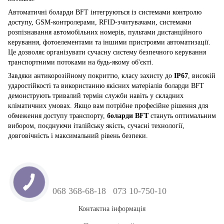
Автоматичні боларди BFT інтегруються із системами контролю
доступу, GSM-контролерами, RFID-зчитувачами, системами
розпізнавання автомобільних номерів, пультами дистанційного
керування, фотоелементами та іншими пристроями автоматизації.
Це дозволяє організувати сучасну систему безпечного керування
транспортними потоками на будь-якому об'єкті.
Завдяки антикорозійному покриттю, класу захисту до
IP67
, високій
ударостійкості та використанню якісних матеріалів боларди BFT
демонструють тривалий термін служби навіть у складних
кліматичних умовах. Якщо вам потрібне професійне рішення для
обмеження доступу транспорту,
боларди BFT
стануть оптимальним
вибором, поєднуючи італійську якість, сучасні технології,
довговічність і максимальний рівень безпеки.
068 368-68-18
073 10-750-10
Контактна інформація