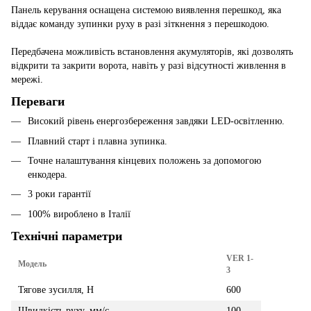
Панель керування оснащена системою виявлення перешкод, яка
віддає команду зупинки руху в разі зіткнення з перешкодою.
Передбачена можливість встановлення акумуляторів, які дозволять
відкрити та закрити ворота, навіть у разі відсутності живлення в
мережі.
Переваги
Високий рівень енергозбереження завдяки LED-освітленню.
Плавний старт і плавна зупинка.
Точне налаштування кінцевих положень за допомогою
енкодера.
3 роки гарантії
100% вироблено в Італії
Технічні параметри
VER 1-
Модель
3
Тягове зусилля, Н
600
Швидкість руху, мм/с
100