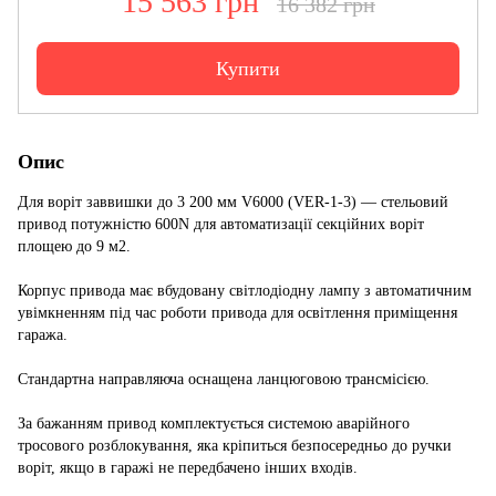
15 563 грн
16 382 грн
Купити
Опис
Для воріт заввишки до 3 200 мм V6000 (VER-1-3) — стельовий
привод потужністю 600N для автоматизації секційних воріт
площею до 9 м2.
Корпус привода має вбудовану світлодіодну лампу з автоматичним
увімкненням під час роботи привода для освітлення приміщення
гаража.
Стандартна направляюча оснащена ланцюговою трансмісією.
За бажанням привод комплектується системою аварійного
тросового розблокування, яка кріпиться безпосередньо до ручки
воріт, якщо в гаражі не передбачено інших входів.