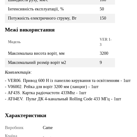
Інтенсивність експлуатації, %
50
Потужність електричного струму, Вт
150
Межі використання
VER 1-
Модель
3
Максимальна висота воріт, мм
3200
Максимальний розмір воріт м2
9
Комплектація:
- VER06. Привод 600 H із панеллю керування та освітленням - 1шт
- V06002. Рейка для воріт 3200 мм (ланцюг) - 1шт
- AF43S. Картка радіочастоти 433Mhz - 1шт
- AT04EV. Пульт ДК 4-канальный Rolling Code 433 MГц - 1шт
Характеристики
Виробник
Came
Країна