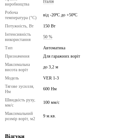
Італія
виробництва
Робоча
від -20ºС до +50ºС
температура (°C)
Потужність, Вт
150 Вт
Інтенсивність
50 %
використання
Тип
Автоматика
Призначення
Для гаражних воріт
Максимальна
до 3,2 м
висота воріт
Модель
VER 1-3
Тягове зусилля,
600 Нм
Нм
Швидкість руху,
100 мм/с
мм/с
Максимальний
9 м.кв.
розмір воріт, м2
Відгуки