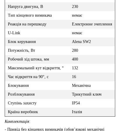
Напруга двигуна, В
230
Тип кінцевого вимикача
немає
Реакція на перешкоду
Електронне зчеплення
U-Link
немає
Блок керування
Alena SW2
Потужність, Вт
280
Робочий хід штока, мм
400
Максимальний кут відкриття, °
132
Час відкриття на 90°, с
16
Блокування
Механічна
Розблокування
Трикутний ключ
Ступінь захисту
IP54
Країна виробник
Італія
Комплектація
:
- Привід без кінцевих вимикачів (обов’язкові механічні