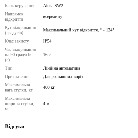
Блок керування
Alena SW2
Напрямок
всередину
відкриття
Кут відкривання
Максимальний кут відкриття, ° - 124°
(градусів)
Клас захисту
IP54
Час відкривання
на 90 градусів
16 с
(с)
Тип
Лінійна автоматика
Призначення
Для розпашних воріт
Максимальна
400 кг
вага стулки, кг
Максимальна
ширина стулки,
4 м
м
Відгуки