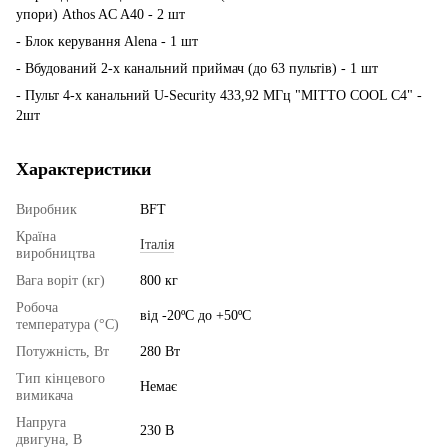
упори) Athos AC A40 - 2 шт
- Блок керування Alena - 1 шт
- Вбудований 2-х канальний приймач (до 63 пультів) - 1 шт
- Пульт 4-х канальний U-Security 433,92 МГц "MITTO COOL C4" -
2шт
Характеристики
Виробник
BFT
Країна
Італія
виробництва
Вага воріт (кг)
800 кг
Робоча
від -20ºС до +50ºС
температура (°C)
Потужність, Вт
280 Вт
Тип кінцевого
Немає
вимикача
Напруга
230 В
двигуна, В