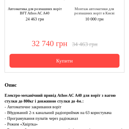
А
Автоматика для розпашних воріт
Монтаж автоматики для
BFT Athos AC A40
розпашних воріт в Києві
24 463 грн
10 000 грн
32 740 грн
34 463 грн
Купити
Опис
Електро-механічний привід Athos AC A40 для воріт з вагою
стулки до 800кг і довжиною стулки до 4м.:
- Автоматичне закривання воріт
- Вбудований 2-х канальний радіоприймач на 63 користувача
- Програмування пультів через радіоканал
- Режим «Хвіртка»