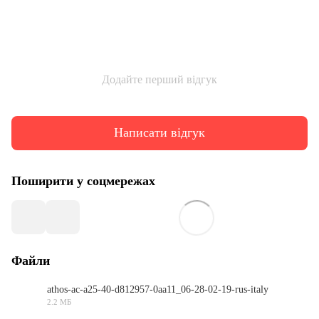
Додайте перший відгук
Написати відгук
Поширити у соцмережах
Файли
athos-ac-a25-40-d812957-0aa11_06-28-02-19-rus-italy
2.2 МБ
PDF