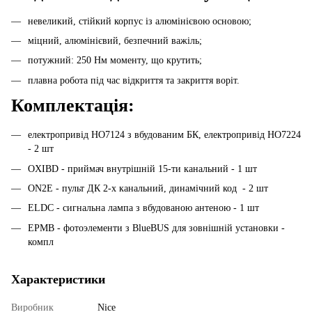
невеликий, стійкий корпус із алюмінієвою основою;
міцний, алюмінієвий, безпечний важіль;
потужний: 250 Нм моменту, що крутить;
плавна робота під час відкриття та закриття воріт.
Комплектація:
електропривід НО7124 з вбудованим БК, електропривід НО7224
- 2 шт
OXIBD - приймач внутрішній 15-ти канальний - 1 шт
ON2E - пульт ДК 2-х канальний, динамічний код - 2 шт
ELDC - сигнальна лампа з вбудованою антеною - 1 шт
EPMB - фотоэлементи з BlueBUS для зовнішній установки -
компл
Характеристики
Виробник
Nice