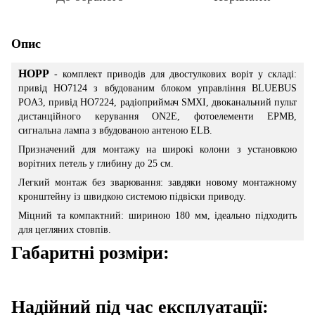
Опис
HOPP
- комплект приводів для двостулкових воріт у складі:
привід HO7124 з вбудованим блоком управління BLUEBUS
POA3, привід HO7224, радіоприймач SMXI, двоканальний пульт
дистанційного керування ON2E, фотоелементи EPMB,
сигнальна лампа з вбудованою антеною ELB.
Призначений для монтажу на широкі колони з установкою
ворітних петель у глибину до 25 см.
Легкий монтаж без зварювання: завдяки новому монтажному
кронштейну із швидкою системою підвіски приводу.
Міцний та компактний: шириною 180 мм, ідеально підходить
для цегляних стовпів.
Габаритні розміри:
Надійний під час експлуатації: