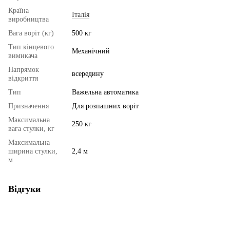
Країна
Італія
виробництва
Вага воріт (кг)
500 кг
Тип кінцевого
Механічний
вимикача
Напрямок
всередину
відкриття
Тип
Важельна автоматика
Призначення
Для розпашних воріт
Максимальна
250 кг
вага стулки, кг
Максимальна
ширина стулки,
2,4 м
м
Відгуки