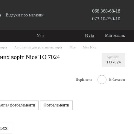
068 368-68-18
а
Відгуки про магазин
073 10-750-10
Вхід
Мій кошик
Укр
воріт
Автоматика для розпашних воріт
Nice
Nice Nice
них воріт Nice TO 7024
Артикул
TO 7024
Порівняти
В бажання
ампа+фотоелементи
Фотоелементи
ться