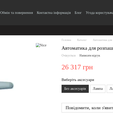
Обмін та повернення
Контактна інформація
Блог
Угода користувач
Головна
Каталог
Автоматика для 
Автоматика для розпаш
Очікується
Написати відгук
26 317 грн
Виберіть аксесуари
Без аксесуарів
Лампа
Л
Повідомити, коли з'яви