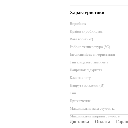
Характеристики
Виробник
Країна виробництва
Вага воріт (кг)
Робоча температура (°C)
Інтенсивність використання
Тип кінцевого вимикача
Напрямок відкриття
Клас захисту
Напруга живлення(В)
Тип
Призначення
Максимальна вага стулки, кг
Максимальна ширина стулки, м
Доставка
Оплата
Гаран