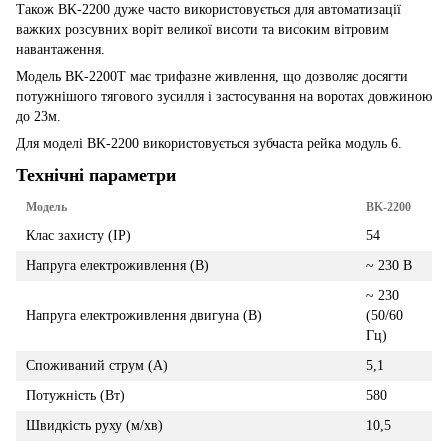
Також BK-2200 дуже часто використовується для автоматизації
важких розсувних воріт великої висоти та високим вітровим
навантаження.
Модель BK-2200T має трифазне живлення, що дозволяє досягти
потужнішого тягового зусилля і застосування на воротах довжиною
до 23м.
Для моделі BK-2200 використовується зубчаста рейка модуль 6.
Технічні параметри
Модель
BK-2200
Клас захисту (IP)
54
Напруга електроживлення (В)
~ 230 В
~ 230
Напруга електроживлення двигуна (В)
(50/60
Гц)
Споживаний струм (А)
5,1
Потужність (Вт)
580
Швидкість руху (м/хв)
10,5