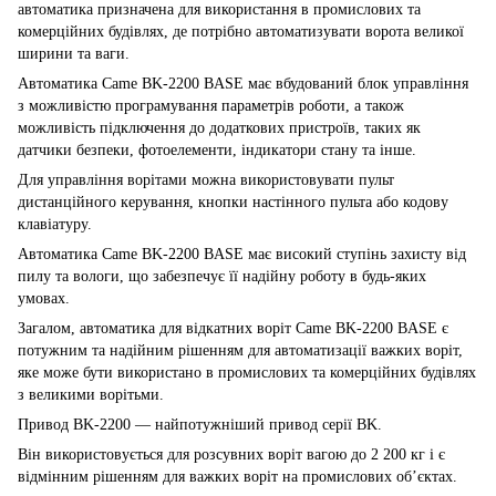
автоматика призначена для використання в промислових та
комерційних будівлях, де потрібно автоматизувати ворота великої
ширини та ваги.
Автоматика Came ВK-2200 BASE має вбудований блок управління
з можливістю програмування параметрів роботи, а також
можливість підключення до додаткових пристроїв, таких як
датчики безпеки, фотоелементи, індикатори стану та інше.
Для управління ворітами можна використовувати пульт
дистанційного керування, кнопки настінного пульта або кодову
клавіатуру.
Автоматика Came ВK-2200 BASE має високий ступінь захисту від
пилу та вологи, що забезпечує її надійну роботу в будь-яких
умовах.
Загалом, автоматика для відкатних воріт Came ВK-2200 BASE є
потужним та надійним рішенням для автоматизації важких воріт,
яке може бути використано в промислових та комерційних будівлях
з великими ворітьми.
Привод BK-2200 — найпотужніший привод серії BK.
Він використовується для розсувних воріт вагою до 2 200 кг і є
відмінним рішенням для важких воріт на промислових об’єктах.