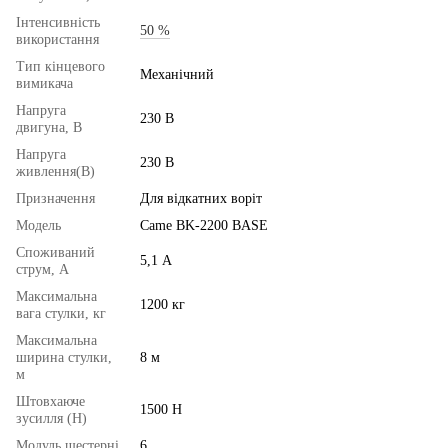
Інтенсивність
50 %
використання
Тип кінцевого
Механічний
вимикача
Напруга
230 В
двигуна, В
Напруга
230 В
живлення(В)
Призначення
Для відкатних воріт
Модель
Came ВK-2200 BASE
Споживаний
5,1 А
струм, А
Максимальна
1200 кг
вага стулки, кг
Максимальна
ширина стулки,
8 м
м
Штовхаюче
1500 Н
зусилля (Н)
Модуль шестерні
6