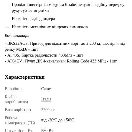
Провідні шестерні з модулем 6 забезпечують надійну передачу
руху зубчастої рейки
Наявність радіодекодера
Наявність механічних кінцевих вимикачів
Комплектація:
- BKS22AGS. Привод для відкатних воріт до 2 200 кг, шестірня під
рейку Mod.6 - 1шт
- AF43S. Картка радіочастоти 433Mhz - 1шт
- AT04EV. Пульт ДК 4-канальный Rolling Code 433 MГц - 1шт
Характеристики
Виробник
Came
Країна
Італія
виробництва
Вага воріт (кг)
2200 кг
Робоча
від -20ºС до +50ºС
температура (°C)
Потужність, Вт
580 Вт