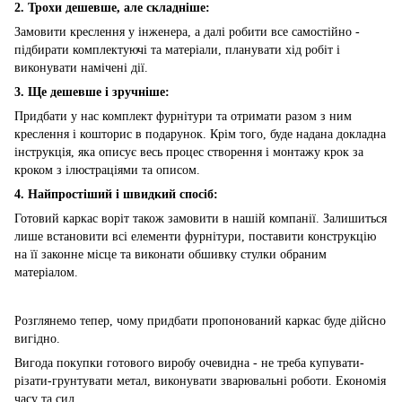
2. Трохи дешевше, але складніше:
Замовити креслення у інженера, а далі робити все самостійно -
підбирати комплектуючі та матеріали, планувати хід робіт і
виконувати намічені дії.
3. Ще дешевше і зручніше:
Придбати у нас комплект фурнітури та отримати разом з ним
креслення і кошторис в подарунок. Крім того, буде надана докладна
інструкція, яка описує весь процес створення і монтажу крок за
кроком з ілюстраціями та описом.
4. Найпростіший і швидкий спосіб:
Готовий каркас воріт також замовити в нашій компанії. Залишиться
лише встановити всі елементи фурнітури, поставити конструкцію
на її законне місце та виконати обшивку стулки обраним
матеріалом.
Розглянемо тепер, чому придбати пропонований каркас буде дійсно
вигідно.
Вигода покупки готового виробу очевидна - не треба купувати-
різати-грунтувати метал, виконувати зварювальні роботи. Економія
часу та сил.