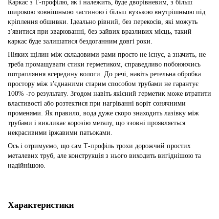
Каркас з Т-профілю, як і належить, буде дворівневим, з більш
широкою зовнішньою частиною і більш вузькою внутрішньою під
кріплення обшивки. Ідеально рівний, без перекосів, які можуть
з'явитися при зварюванні, без зайвих вразливих місць, такий
каркас буде залишатися бездоганним довгі роки.
Ніяких щілин між складовими рами просто не існує, а значить, не
треба промащувати стики герметиком, справедливо побоюючись
потрапляння всередину вологи. До речі, навіть ретельна обробка
простору між з'єднаними старим способом трубами не гарантує
100% -го результату. Згодом навіть якісний герметик може втратити
властивості або розтектися при нагріванні воріт сонячними
променями. Як правило, вода дуже скоро знаходить лазівку між
трубами і викликає корозію металу, що ззовні проявляється
некрасивими іржавими патьоками.
Ось і отримуємо, що сам Т-профіль трохи дорожчий простих
металевих труб, але конструкція з нього виходить вигіднішою та
надійнішою.
Характеристики