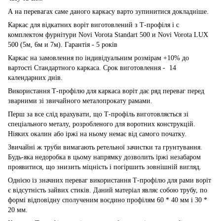
А на перевагах саме даного каркасу варто зупинитися докладніше.
Каркас для відкатних воріт виготовлений з Т-профіля і с
комплектом фурнітури Novi Vorota Standart 500 и Novi Vorota LUX
500 (5м, 6м и 7м). Гарантія - 5 років
Каркас на замовлення по індивідуальним розмірам +10% до
вартості Стандартного каркаса. Срок виготовлення - 14
календарних днів.
Використання Т-профілю для каркаса воріт дає ряд переваг перед
зварними зі звичайного металопрокату рамами.
Перш за все слід врахувати, що Т-профіль виготовляється зі
спеціального металу, розробленого для воротних конструкцій.
Ніяких окалин або іржі на ньому немає від самого початку.
Звичайні ж труби вимагають ретельної зачистки та грунтування.
Будь-яка недоробка в цьому напрямку дозволить іржі незабаром
проявитися, що знизить міцність і погіршить зовнішній вигляд.
Однією із значних переваг використання Т-профілю для рами воріт
є відсутність зайвих стиків. Даний матеріал являє собою трубу, по
формі відповідну сполученим воєдино профілям 60 * 40 мм і 30 *
20 мм.