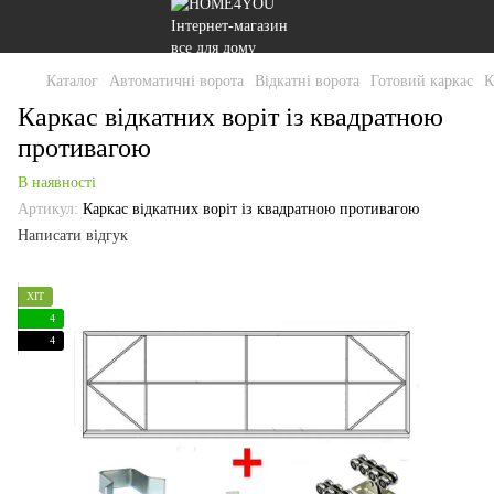
Каталог
Автоматичні ворота
Відкатні ворота
Готовий каркас
К
Каркас відкатних воріт із квадратною
противагою
В наявності
Артикул:
Каркас відкатних воріт із квадратною противагою
Написати відгук
ХІТ
4
4