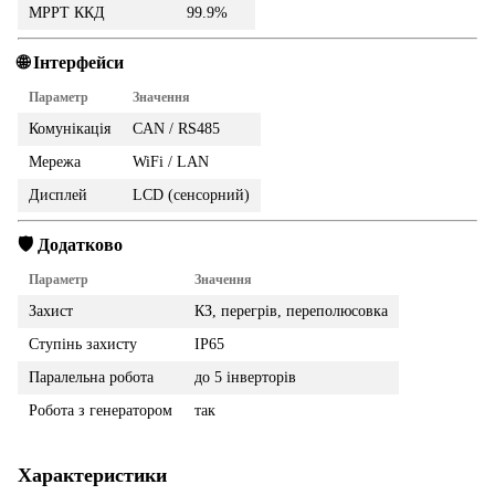
MPPT ККД
99.9%
🌐 Інтерфейси
Параметр
Значення
Комунікація
CAN / RS485
Мережа
WiFi / LAN
Дисплей
LCD (сенсорний)
🛡️ Додатково
Параметр
Значення
Захист
КЗ, перегрів, переполюсовка
Ступінь захисту
IP65
Паралельна робота
до 5 інверторів
Робота з генератором
так
Характеристики