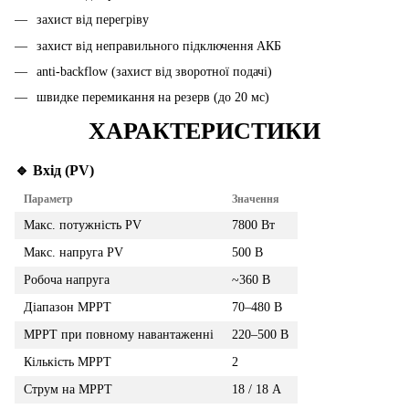
захист від перегріву
захист від неправильного підключення АКБ
anti-backflow (захист від зворотної подачі)
швидке перемикання на резерв (до 20 мс)
ХАРАКТЕРИСТИКИ
🔹 Вхід (PV)
Параметр
Значення
Макс. потужність PV
7800 Вт
Макс. напруга PV
500 В
Робоча напруга
~360 В
Діапазон MPPT
70–480 В
MPPT при повному навантаженні
220–500 В
Кількість MPPT
2
Струм на MPPT
18 / 18 А