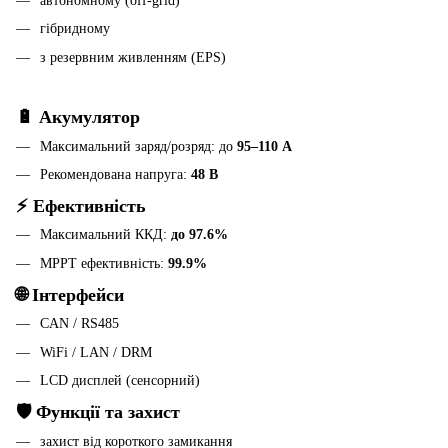
автономному (off-grid)
гібридному
з резервним живленням (EPS)
🔋 Акумулятор
Максимальний заряд/розряд: до
95–110 А
Рекомендована напруга:
48 В
⚡ Ефективність
Максимальний ККД:
до 97.6%
MPPT ефективність:
99.9%
🌐 Інтерфейси
CAN / RS485
WiFi / LAN / DRM
LCD дисплей (сенсорний)
🛡️ Функції та захист
захист від короткого замикання