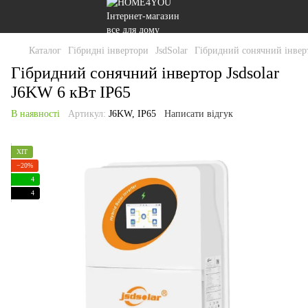
Каталог
Гібридні інвертори
JsdSolar
Гібридний сонячний інверт
Гібридний сонячний інвертор Jsdsolar
J6KW 6 кВт IP65
В наявності
Артикул:
J6KW, IP65
Написати відгук
ХІТ
−20%
4
4