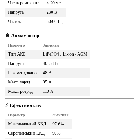
Час перемикання
< 20 мс
Напруга
230 В
Частота
50/60 Гц
🔋 Акумулятор
Параметр
Значення
Тип АКБ
LiFePO4 / Li-ion / AGM
Напруга
40–58 В
Рекомендовано
48 В
Макс. заряд
95 А
Макс. розряд
110 А
⚡ Ефективність
Параметр
Значення
Максимальний ККД
97.6%
Європейський ККД
97%