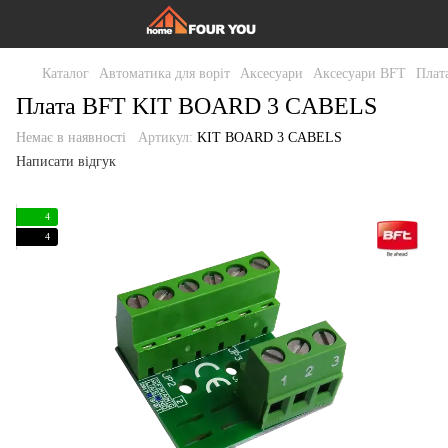
Каталог
Автоматика для воріт
Аксесуари
Аксесуари BFT
Плат
Плата BFT KIT BOARD 3 СABELS
Немає в наявності
Артикул:
KIT BOARD 3 СABELS
Написати відгук
4
4