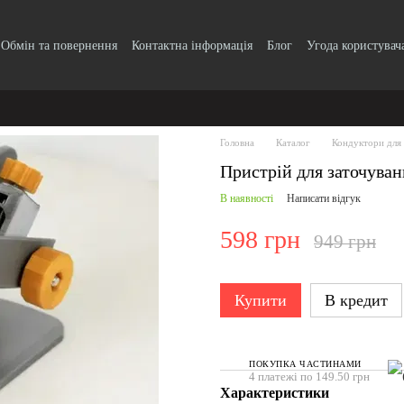
Обмін та повернення
Контактна інформація
Блог
Угода користувач
Головна
Каталог
Кондуктори для 
Пристрій для заточуван
В наявності
Написати відгук
598 грн
949 грн
Купити
В кредит
ПОКУПКА ЧАСТИНАМИ
4 платежі по 149.50 грн
Характеристики