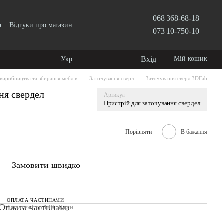
068 368-68-18
а
Відгуки про магазин
073 10-750-10
Вхід
Мій кошик
Укр
виробництва та збирання меблів
Заточування сверл
Заточування сверл 3DFab
ня свердел
Артикул
Пристрій для заточування свердел
Порівняти
В бажання
Замовити швидко
ОПЛАТА ЧАСТИНАМИ
4 платежі по 149.50 грн