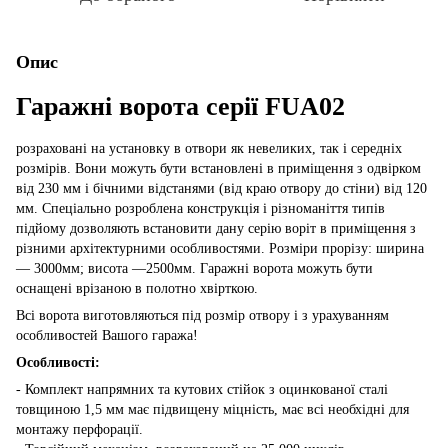
Опис
Гаражні ворота серії FUA02
розраховані на установку в отвори як невеликих, так і середніх
розмірів. Вони можуть бути встановлені в приміщення з одвірком
від 230 мм і бічними відстанями (від краю отвору до стіни) від 120
мм. Спеціально розроблена конструкція і різноманіття типів
підйому дозволяють встановити дану серію воріт в приміщення з
різними архітектурними особливостями. Розміри прорізу: ширина
— 3000мм; висота —2500мм. Гаражні ворота можуть бути
оснащені врізаною в полотно хвірткою.
Всі ворота виготовляються під розмір отвору і з урахуванням
особливостей Вашого гаража!
Особливості:
- Комплект напрямних та кутових стійок з оцинкованої сталі
товщиною 1,5 мм має підвищену міцність, має всі необхідні для
монтажу перфорації.