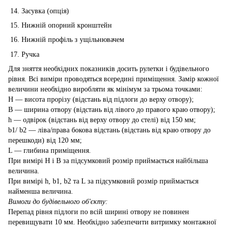
Засувка (опція)
Нижній опорний кронштейн
Нижній профіль з ущільнювачем
Ручка
Для зняття необхідних показників досить рулетки і будівельного
рівня. Всі виміри проводяться всередині приміщення. Замір кожної
величини необхідно виробляти як мінімум за трьома точками:
H — висота прорізу (відстань від підлоги до верху отвору);
B — ширина отвору (відстань від лівого до правого краю отвору);
h — одвірок (відстань від верху отвору до стелі) від 150 мм;
b1/ b2 — ліва/права бокова відстань (відстань від краю отвору до
перешкоди) від 120 мм;
L — глибина приміщення.
При вимірі Н і В за підсумковий розмір приймається найбільша
величина.
При вимірі h, b1, b2 та L за підсумковий розмір приймається
найменша величина.
Вимоги до будівельного об'єкту:
Перепад рівня підлоги по всій ширині отвору не повинен
перевищувати 10 мм. Необхідно забезпечити витримку монтажної