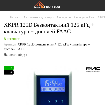
Каталог
Автоматика для воріт
Аксесуари
Аксесуари Faac
XKPR
XKPR 125D Безконтактний 125 кГц +
клавіатура + дисплей FAAC
В наявності
Артикул:
XKPR 125D Безконтактний 125 кГц + клавіатура +
дисплей FAAC
Написати відгук
4
4