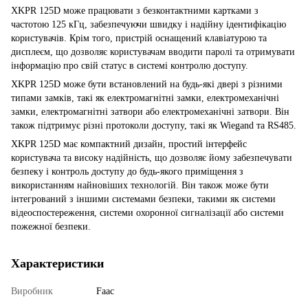
XKPR 125D може працювати з безконтактними картками з
частотою 125 кГц, забезпечуючи швидку і надійну ідентифікацію
користувачів. Крім того, пристрій оснащений клавіатурою та
дисплеєм, що дозволяє користувачам вводити паролі та отримувати
інформацію про свій статус в системі контролю доступу.
XKPR 125D може бути встановлений на будь-які двері з різними
типами замків, такі як електромагнітні замки, електромеханічні
замки, електромагнітні затвори або електромеханічні затвори. Він
також підтримує різні протоколи доступу, такі як Wiegand та RS485.
XKPR 125D має компактний дизайн, простий інтерфейс
користувача та високу надійність, що дозволяє йому забезпечувати
безпеку і контроль доступу до будь-якого приміщення з
використанням найновіших технологій. Він також може бути
інтегрований з іншими системами безпеки, такими як системи
відеоспостереження, системи охоронної сигналізації або системи
пожежної безпеки.
Характеристики
Виробник
Faac