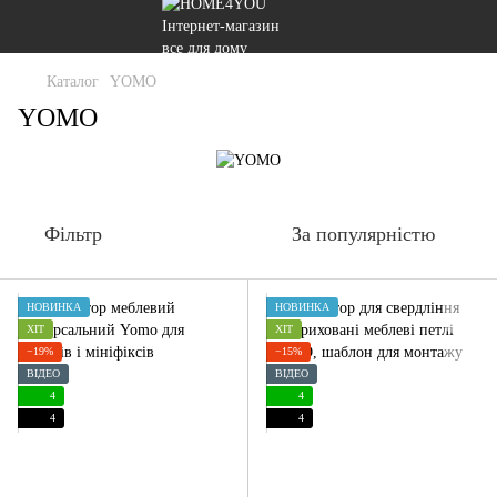
Каталог
YOMO
YOMO
Фільтр
За популярністю
НОВИНКА
НОВИНКА
ХІТ
ХІТ
−19%
−15%
ВІДЕО
ВІДЕО
4
4
4
4