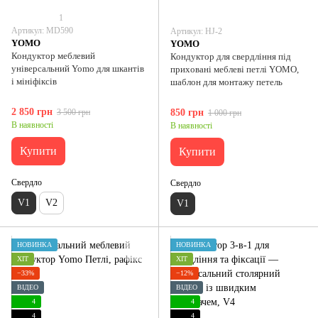
1
Артикул: MD590
Артикул: HJ-2
YOMO
YOMO
Кондуктор меблевий
Кондуктор для свердління під
універсальний Yomo для шкантів
приховані меблеві петлі YOMO,
і мініфіксів
шаблон для монтажу петель
2 850 грн
3 500 грн
850 грн
1 000 грн
В наявності
В наявності
Купити
Купити
Свердло
Свердло
V1
V2
V1
НОВИНКА
НОВИНКА
ХІТ
ХІТ
−33%
−12%
ВІДЕО
ВІДЕО
4
4
4
4