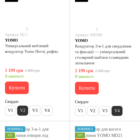
3
2
Артикул: HJ-1
Артикул: MD560
YOMO
YOMO
Універсальний меблевий
Кондуктор 3-в-1 для свердління
кондуктор Yomo Петлі, рафікс
та фіксації — універсальний
столярний шаблон із швидким
затискачем
1 199 грн
1 800 грн
2 199 грн
2 500 грн
В наявності
В наявності
Купити
Купити
Свердло
Свердло
V1
V2
V3
V4
V1
V2
V3
V4
НОВИНКА
НОВИНКА
ХІТ
ХІТ