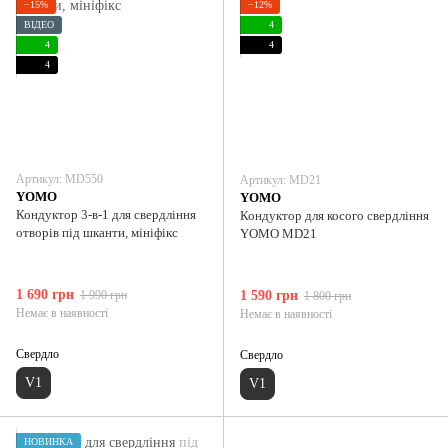
−15%
−12%
ВІДЕО
4
4
4
4
Артикул: MD550
Артикул: MD21
YOMO
YOMO
Кондуктор 3-в-1 для свердління
Кондуктор для косого свердління
отворів під шканти, мініфікс
YOMO MD21
1 690 грн
1 990 грн
1 590 грн
1 800 грн
Немає в наявності
Немає в наявності
Свердло
Свердло
V1
V1
НОВИНКА