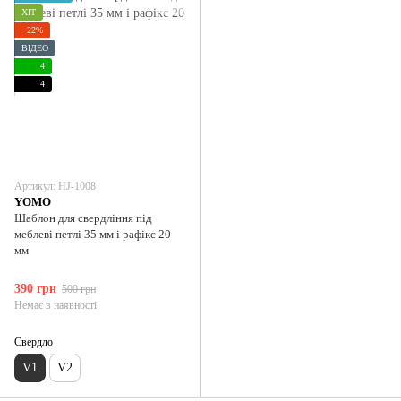
ХІТ
−22%
ВІДЕО
4
4
Артикул: HJ-1008
YOMO
Шаблон для свердління під
меблеві петлі 35 мм і рафікс 20
мм
390 грн
500 грн
Немає в наявності
Свердло
V1
V2