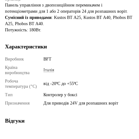
Панель управління з двопозиційним перемикачем і
потенціометрами для 1 або 2 операторів 24 для розпашних воріт.
Сумісний із приводами
: Kustos BT A25, Kustos BT A40, Phobos BT
A25, Phobos BT A40.
Потужність: 180Вт.
Характеристики
Виробник
BFT
Країна
Італія
виробництва
Робоча
від -20ºС до +55ºС
температура (°C)
Тип
Контролер у боксі
Призначення
Для приводів 24V для розпашних воріт
Відгуки