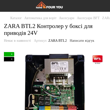
Каталог
Автоматика для воріт
Аксесуари
Аксесуари BFT
ZARA
ZARA BTL2 Контролер у боксі для
приводів 24V
Немає в наявності
Артикул:
ZARA BTL2
Написати відгук
4
4