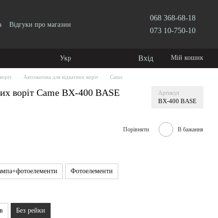
068 368-68-18
а
Відгуки про магазин
073 10-750-10
Вхід
Мій кошик
Укр
воріт
Автоматика для відкатних воріт
Came
них воріт Came ВХ-400 BASE
Артикул
ВХ-400 BASE
Порівняти
В бажання
ампа+фотоелементи
Фотоелементи
в
Без рейки