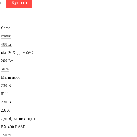
н
Купити
27
Came
Італія
400 кг
від -20ºС до +55ºС
200 Вт
30 %
Магнітний
230 В
IP44
230 В
2,6 А
Для відкатних воріт
ВХ-400 BASE
150 °C