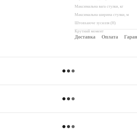
Максимальна вага стулки, кг
Максимальна ширина стулки, м
Штовхаюче зусилля (Н)
Крутний момент
Доставка
Оплата
Гаран