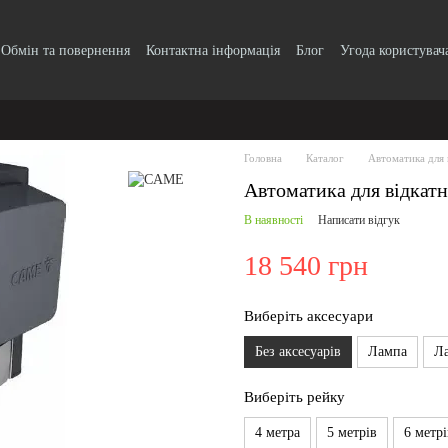
Обмін та повернення
Контактна інформація
Блог
Угода користувач
Головна
Каталог
Автоматика для 
Автоматика для відкат
В наявності
Написати відгук
18 540 грн
Виберіть аксесуари
Без аксесуарів
Лампа
Л
Виберіть рейку
4 метра
5 метрів
6 метрі