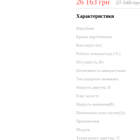
26 163 грн
27 540 гр
Характеристики
Виробник
Країна виробництва
Вага воріт (кг)
Робоча температура (°C)
Потужність, Вт
Інтенсивність використання
Тип кінцевого вимикача
Напруга двигуна, В
Клас захисту
Напруга живлення(В)
Номінальна сила струму(А)
Призначення
Модель
Термозахист двигуна, °C