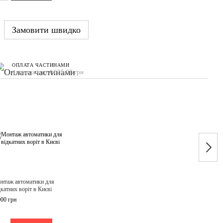
Замовити швидко
ОПЛАТА ЧАСТИНАМИ
4 платежі по 4 635.00 грн
Раз
нтаж автоматики для
Автом
дкатних воріт в Києві
воріт
000 грн
18 54