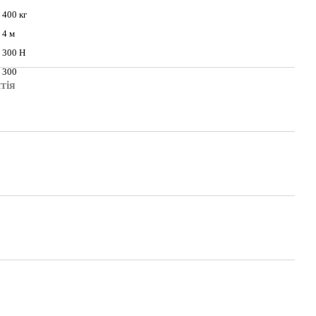
400 кг
4 м
300 Н
300
тія