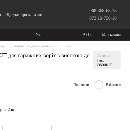
068 368-68-18
а
Відгуки про магазин
073 10-750-10
Вхід
Мій кошик
Укр
воріт
Автоматика для гаражних воріт
Faac
IT для гаражних воріт з висотою до
Артикул
Faac
D600KIT
Порівняти
В бажання
ульт 2 шт