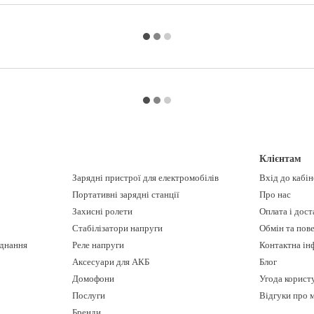
Клієнтам
Зарядні пристрої для електромобілів
Вхід до кабі
Портативні зарядні станції
Про нас
Захисні ролети
Оплата і дост
Стабілізатори напруги
Обмін та пов
днання
Реле напруги
Контактна ін
Аксесуари для АКБ
Блог
Домофони
Угода корист
Послуги
Відгуки про 
Бренди