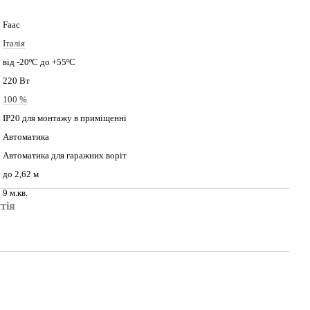
Faac
Італія
від -20ºС до +55ºС
220 Вт
100 %
ІР20 для монтажу в приміщенні
Автоматика
Автоматика для гаражних воріт
до 2,62 м
9 м.кв.
тія