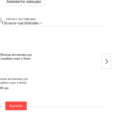
Замовити швидко
ОПЛАТА ЧАСТИНАМИ
4 платежі по 3 785.25 грн
Раз
нтаж автоматики для
Автом
кційних воріт в Києві
гараж
2,62 
000 грн
15 14
20
н
Купити