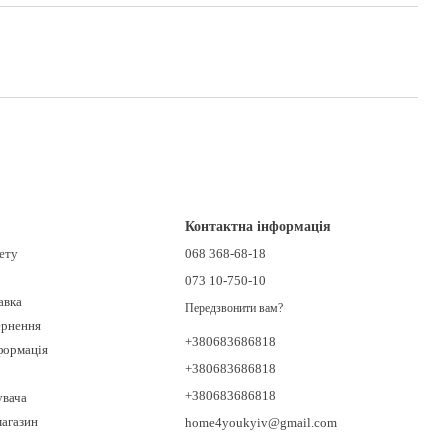
Контактна інформація
нету
068 368-68-18
073 10-750-10
авка
Передзвонити вам?
ернення
+380683686818
формація
+380683686818
+380683686818
увача
магазин
home4youkyiv@gmail.com