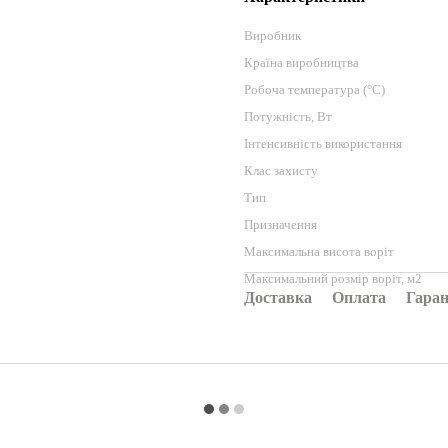
Виробник
Країна виробництва
Робоча температура (°C)
Потужність, Вт
Інтенсивність використання
Клас захисту
Тип
Призначення
Максимальна висота воріт
Максимальний розмір воріт, м2
Доставка
Оплата
Гаран