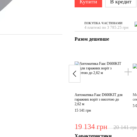
Купити
В кредит
ПОКУПКА ЧАСТИНАМИ
4 платежі по 3 785.25 грн
Разом дешевше
Автоматика Faac D600KIT для
Мо
гаражних воріт з висотою до
се
2,62 м
5 
15 141 грн
19 134 грн
20 141 гр
Характеристики