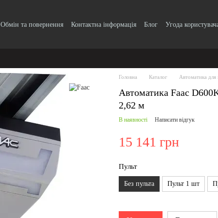
Обмін та повернення
Контактна інформація
Блог
Угода користувач
Головна
Каталог
Автоматика для 
Автоматика Faac D600K
2,62 м
В наявності
Написати відгук
15 141 грн
Пульт
Без пульта
Пульт 1 шт
П