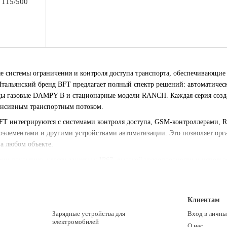
 115/500
 системы ограничения и контроля доступа транспорта, обеспечивающие 
тальянский бренд BFT предлагает полный спектр решений: автоматиче
ды газовые DAMPY B и стационарные модели RANCH. Каждая серия созда
тенсивным транспортным потоком.
FT интегрируются с системами контроля доступа, GSM-контроллерами, 
оэлементами и другими устройствами автоматизации. Это позволяет орг
а любом объекте.
ому покрытию, классу защиты к IP67, высокой ударопрочности и исполь
же в сложных климатических условиях. Если вам необходимо профессио
бором, сочетая итальянское качество, современные технологии, долгове
Клиентам
Зарядные устройства для
Вход в личны
электромобилей
О нас