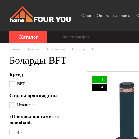
Перейти к основному контенту
О нас
Оплата и доставка
О
Отзывы о магазине
Каталог
Главная
Каталог
Шлагбаумы
Боларды
BFT
Боларды BFT
Бренд
4
5
BFT
4
Страна производства
5
Италия
«Покупка частями» от
monobank
5
4