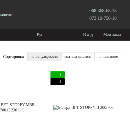
068 368-68-18
глашение
073 10-750-10
Вход
Мой заказ
Рус
по популярности
сначала дешевле
по названию
Сортировка:
4
4