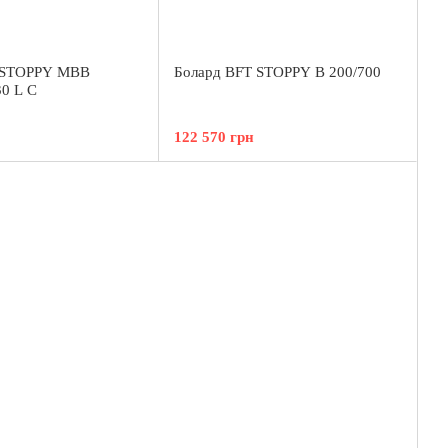
 STOPPY MBB
Болард BFT STOPPY B 200/700
30 L C
122 570 грн