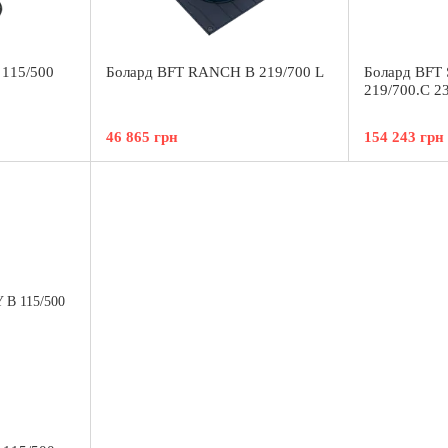
115/500
Болард BFT RANCH B 219/700 L
Болард BFT
219/700.C 2
46 865 грн
154 243 грн