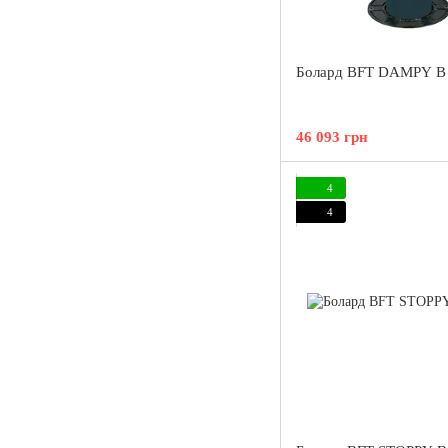
Болард BFT DAMPY B 
46 093 грн
4
4