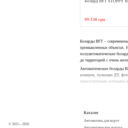
Болард BFT STOPPY B
99 138 грн
Боларды BFT – современные
промышленных объектах. И
полуавтоматические болар
до территорий с очень ин
Автоматические боларды B
номеров, пультами ДУ, фот
транспортными потоками н
Благодаря антикоррозионн
длительный срок службы да
BFT станут оптимальным вы
Каталог
Автоматика для ворот
© 2021—2026
Автоматические ворота