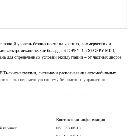
высокий уровень безопасности на частных, коммерческих и
ские электромеханические боларды STOPPY B и STOPPY MBB,
на для определенных условий эксплуатации – от частных дворов
RFID-считывателями, системами распознавания автомобильных
анизовать современную систему безопасного управления
зованию качественных материалов боларды BFT демонстрируют
нальное решение для ограничения доступа транспорта, боларды
чность и максимальный уровень безопасности.
Контактная информация
й кабинет
068 368-68-18