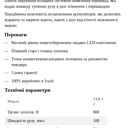
Панель керування оснащена системою виявлення перешкод, яка
віддає команду зупинки руху в разі зіткнення з перешкодою.
Передбачена можливість встановлення акумуляторів, які дозволять
відкрити та закрити ворота, навіть у разі відсутності живлення в
мережі.
Переваги
Високий рівень енергозбереження завдяки LED-освітленню.
Плавний старт і плавна зупинка.
Точне налаштування кінцевих положень за допомогою
енкодера.
3 роки гарантії
100% вироблено в Італії
Технічні параметри
VER 1-
Модель
2
Тягове зусилля, Н
800
Швидкість руху, мм/с
100