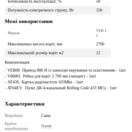
Інтенсивність експлуатації, %
50
Потужність електричного струму, Вт
150
Межі використання
VER 1-
Модель
2
Максимальна висота воріт, мм
2700
Максимальний розмір воріт м2
12
Комплектація:
- VER08. Привод 800 H із панеллю керування та освітленням - 1шт
- V06001. Рейка для воріт 2 700 мм (ланцюг) - 1шт
- AF43S. Картка радіочастоти 433Mhz - 1шт
- AT04EV. Пульт ДК 4-канальный Rolling Code 433 MГц - 1шт
Характеристики
Виробник
Came
Країна
Італія
виробництва