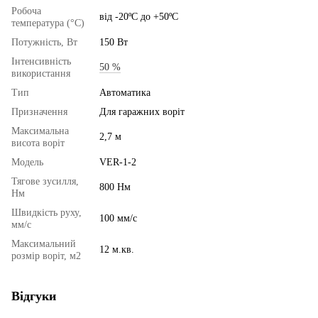
Робоча
від -20ºС до +50ºС
температура (°C)
Потужність, Вт
150 Вт
Інтенсивність
50 %
використання
Тип
Автоматика
Призначення
Для гаражних воріт
Максимальна
2,7 м
висота воріт
Модель
VER-1-2
Тягове зусилля,
800 Нм
Нм
Швидкість руху,
100 мм/с
мм/с
Максимальний
12 м.кв.
розмір воріт, м2
Відгуки