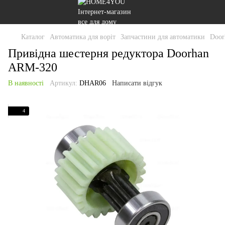
Каталог
Автоматика для воріт
Запчастини для автоматики
Door
Привідна шестерня редуктора Doorhan
ARM-320
В наявності
Артикул:
DHAR06
Написати відгук
4