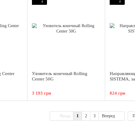
4
4
 Center
Уловитель конечный Rolling
Направляюща
Center 50G
SISTEMA, за
3 193 грн
824 грн
Назад
1
2
3
Вперед
П