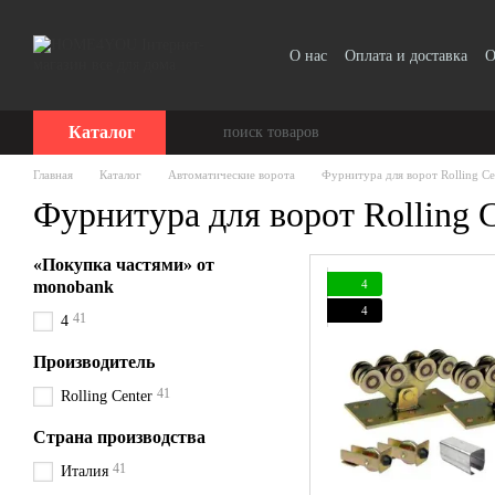
Перейти к основному контенту
О нас
Оплата и доставка
О
Отзывы о магазине
Каталог
Главная
Каталог
Автоматические ворота
Фурнитура для ворот Rolling Ce
Фурнитура для ворот Rolling C
«Покупка частями» от
4
monobank
4
41
4
Производитель
41
Rolling Center
Страна производства
41
Италия