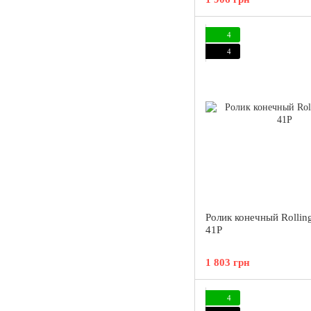
4
4
Ролик конечный Rolling
41P
1 803 грн
4