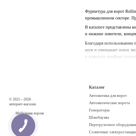
Фурнитура для ворот Rolli
промышленном секторе. Пр
В каталоге представлены к
и нижние ловители, конце
Благодаря использованию п
шум и уменьшает износ ме
и повысить комфорт польз
Выбирая фурнитуру для вор
условиях эксплуатации.
Каталог
Автоматика для ворот
© 2021—2026
Автоматические ворота
интернет-магазин
Генераторы
Мобильная версия
Шлагбаумы
Перегрузочное оборудова
Солнечные электростанци