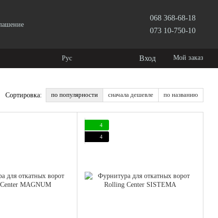
068 368-68-18
глашение
073 10-750-10
Вход
Мой заказ
Рус
по популярности
сначала дешевле
по названию
Сортировка:
4
4