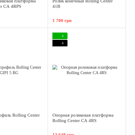
иковая платформа
Ролик конечный Rolling Center
er CA 4RPS
41B
1 700 грн
4
4
филь Rolling Center
Опорная роликовая платформа
Rolling Center CA 4RS
13 648 грн