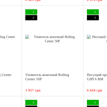
4
4
4
4
 Center
Уловитель конечный Rolling
Несущий про
Center 50P
GIPI 6 RM
1 957 грн
6 644 грн
4
4