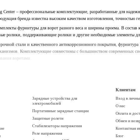
ng Center – профессиональные комплектующие, разработанные для надежн
одукция бренда известна высоким качеством изготовления, точностью г
омплекты фурнитуры для ворот разного веса и ширины проема. В состав
вые ролики, поддерживающие ролики и другие необходимые элементы дл
рочной стали и качественного антикоррозионного покрытия, фурнитура 
ханизмов. Комплектующие совместимы с большинством современных сис
ования воротами.
от Rolling Center, вы получаете надежное решение, гарантирующее стаб
Клиентам
Зарядные устройства для
Вход в личны
электромобилей
О нас
Портативные зарядные станции
Оплата и дос
Защитные ролети
Обмен и возв
Стабилизаторы напряжения
ние
Контактная 
Реле напряжения
и
Блог