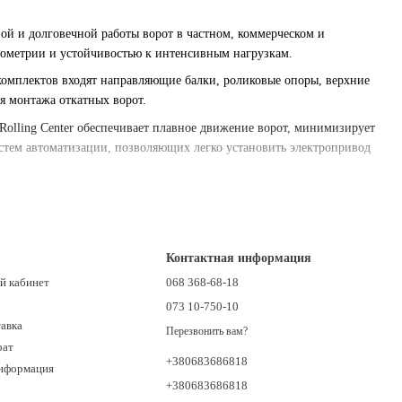
ой и долговечной работы ворот в частном, коммерческом и
еометрии и устойчивостью к интенсивным нагрузкам.
 комплектов входят направляющие балки, роликовые опоры, верхние
я монтажа откатных ворот.
Rolling Center обеспечивает плавное движение ворот, минимизирует
тем автоматизации, позволяющих легко установить электропривод
ильную работу ворот в течение многих лет даже при сложных
Контактная информация
й кабинет
068 368-68-18
073 10-750-10
тавка
Перезвонить вам?
рат
+380683686818
информация
+380683686818