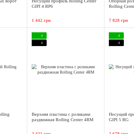
ых ворот
Несущий профиль Rolling Center
Опорная рол
GIPI 4 RP6
Rolling Cent
1 442 грн
7 828 грн
4
4
4
4
lling
Верхняя пластина с роликами
Несущий про
раздвижная Rolling Center 4RM
GIPI 5 RG
2 421 грн
2 678 грн