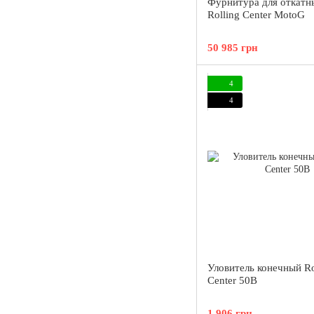
Фурнитура для откатн
Rolling Center MotoG
50 985 грн
4
4
Уловитель конечный Ro
Center 50B
1 906 грн