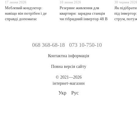
17 липня 2026
10 липня 2026
30 червня 202
Меблевий кондуктор:
Резервне живлення для
Як підібрати
навіщо він потрібен і де
квартири: зарядна станція
під інвертор
справді допомагає
чи гібридний інвертор 48 В
струм, поту
068 368-68-18
073 10-750-10
Контактна інформація
Повна версія сайту
© 2021—2026
інтернет-магазин
Укр
Рус