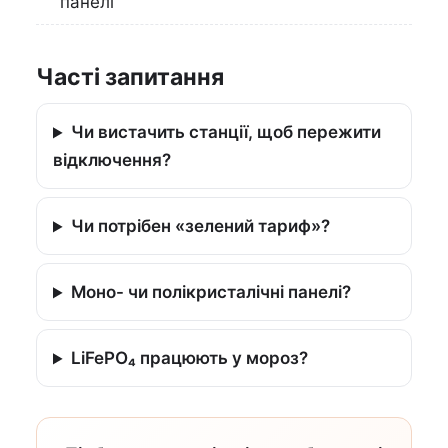
панелі
Часті запитання
Чи вистачить станції, щоб пережити
відключення?
Чи потрібен «зелений тариф»?
Моно- чи полікристалічні панелі?
LiFePO₄ працюють у мороз?