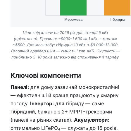
Мережева
Гібридна
Ціни «під ключ» на 2026 рік для станції 5 кВт
(орієнтовно). Правило: ~$900–1 600 за 1 кВт + монтаж
~$500. Для масштабу: гібридна 10 кВт ≈ $9 000–12 000.
Головний драйвер ціни — ємність і тип АКБ. Окупність —
приблизно 5–10 років залежно від споживання й тарифу.
Ключові компоненти
Панелі:
для дому зазвичай монокристалічні
— ефективніші й краще працюють у хмарну
погоду.
Інвертор:
для гібриду — саме
гібридний, бажано з 2+ MPPT-трекерами
(панелі на різних скатах).
Акумулятори:
оптимально LiFePO₄ — служать до 15 років,