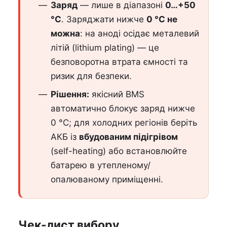
Заряд
— лише в діапазоні
0…+50
°C
. Заряджати нижче
0 °C не
можна
: на аноді осідає металевий
літій (lithium plating) — це
безповоротна втрата ємності та
ризик для безпеки.
Рішення:
якісний BMS
автоматично блокує заряд нижче
0 °C; для холодних регіонів беріть
АКБ із
вбудованим підігрівом
(self-heating) або встановлюйте
батарею в утепленому/
опалюваному приміщенні.
Чек-лист вибору