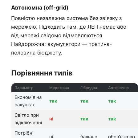
Автономна (off-grid)
Повністю незалежна система без звʼязку з
мережею. Підходить там, де ЛЕП немає або
від мережі свідомо відмовляються.
Найдорожча: акумулятори — третина-
половина бюджету.
Порівняння типів
Параметр
Мережева
Гібридна
Автономна
Економія на
так
так
так
рахунках
Світло при
ні
так
так
відключенні
Потрібні
ні
бажано
обовʼязково