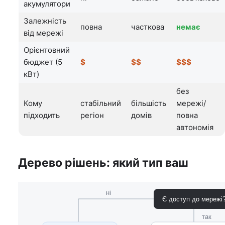
акумулятори
Залежність
повна
часткова
немає
від мережі
Орієнтовний
бюджет (5
$
$$
$$$
кВт)
без
Кому
стабільний
більшість
мережі/
підходить
регіон
домів
повна
автономія
Дерево рішень: який тип ваш
ні
Є доступ до мережі
так