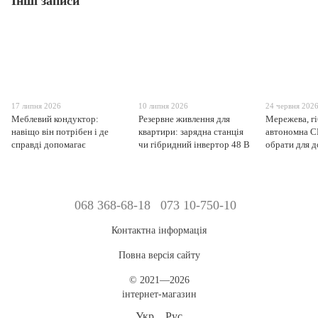
Інші записи
17 липня 2026
10 липня 2026
24 червня 202
Меблевий кондуктор:
Резервне живлення для
Мережева, г
навіщо він потрібен і де
квартири: зарядна станція
автономна С
справді допомагає
чи гібридний інвертор 48 В
обрати для 
068 368-68-18
073 10-750-10
Контактна інформація
Повна версія сайту
© 2021—2026
інтернет-магазин
Укр
Рус