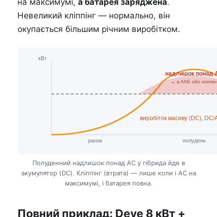
на максимумі,
а батарея заряджена
.
Невеликий кліппінг — нормально, він
окупається більшим річним виробітком.
кВт
надлишок понад 
→ в АКБ або кліппін
виробіток масиву (DC), DC/
ранок
полудень
Полуденний надлишок понад AC у гібрида йде в
акумулятор (DC). Кліппінг (втрата) — лише коли і AC на
максимумі, і батарея повна.
Повний приклад: Deye 8 кВт +