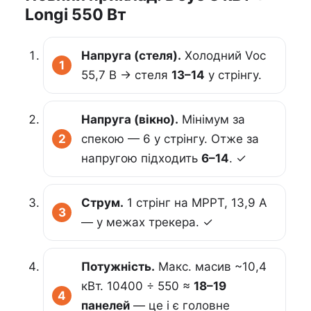
Longi 550 Вт
Напруга (стеля).
Холодний Voc
55,7 В → стеля
13–14
у стрінгу.
Напруга (вікно).
Мінімум за
спекою — 6 у стрінгу. Отже за
напругою підходить
6–14
. ✓
Струм.
1 стрінг на MPPT, 13,9 А
— у межах трекера. ✓
Потужність.
Макс. масив ~10,4
кВт. 10400 ÷ 550 ≈
18–19
панелей
— це і є головне