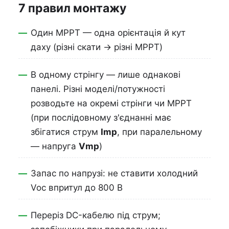
7 правил монтажу
Один MPPT — одна орієнтація й кут
даху (різні скати → різні MPPT)
В одному стрінгу — лише однакові
панелі. Різні моделі/потужності
розводьте на окремі стрінги чи MPPT
(при послідовному з'єднанні має
збігатися струм
Imp
, при паралельному
— напруга
Vmp
)
Запас по напрузі: не ставити холодний
Voc впритул до 800 В
Переріз DC-кабелю під струм;