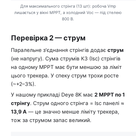
Для максимального стрінга (13 шт): робоча Vmp
лишається у вікні MPPT, а холодний Voc — під стелею
800 В.
Перевірка 2 — струм
Паралельне з'єднання стрінгів додає
струм
(не напругу). Сума струмів КЗ (Isc) стрінгів
на одному MPPT має бути меншою за ліміт
цього трекера. У спеку струм трохи росте
(~+2–3%).
У нашому прикладі Deye 8K має
2 MPPT по 1
стрінгу
. Струм одного стрінга = Isc панелі ≈
13,9 А
— це значно менше ліміту трекера,
тож за струмом запас великий.