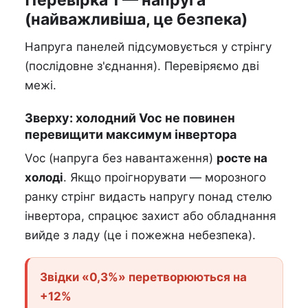
Перевірка 1 — напруга
(найважливіша, це безпека)
Напруга панелей підсумовується у стрінгу
(послідовне з'єднання). Перевіряємо дві
межі.
Зверху: холодний Voc не повинен
перевищити максимум інвертора
Voc (напруга без навантаження)
росте на
холоді
. Якщо проігнорувати — морозного
ранку стрінг видасть напругу понад стелю
інвертора, спрацює захист або обладнання
вийде з ладу (це і пожежна небезпека).
Звідки «0,3%» перетворюються на
+12%