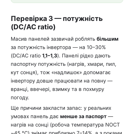
Перевірка 3 — потужність
(DC/AC ratio)
Масив панелей зазвичай роблять
більшим
за потужність інвертора — на 10–30%
(DC/AC ratio
1,1–1,3
). Панелі рідко дають
паспортну потужність (нагрів, хмари, пил,
кут сонця), тож «надлишок» допомагає
інвертору довше працювати на повну —
вранці, ввечері, взимку та в похмуру
погоду.
Ще причини закласти запас: у реальних
умовах панель дає
менше за паспорт
—
нагрів на сонці (робоча температура NOCT
~45 °C) знімає приблизно 7–14%, а з роками