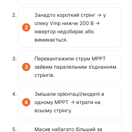
Занадто короткий стрінг → у
спеку Vmp нижче 200 В →
інвертор недобирає або
вимикається.
Перевантажили струм MPPT
зайвим паралельним з'єднанням
стрінгів.
Змішали орієнтації/моделі в
одному MPPT → втрати на
всьому стрінгу.
Масив набагато більший за