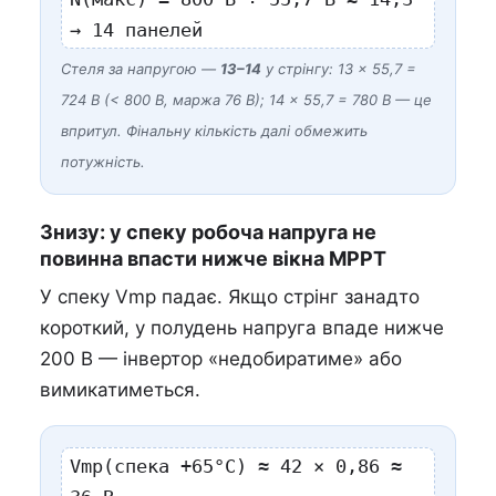
→ 14 панелей
Стеля за напругою —
13–14
у стрінгу: 13 × 55,7 =
724 В (< 800 В, маржа 76 В); 14 × 55,7 = 780 В — це
впритул. Фінальну кількість далі обмежить
потужність.
Знизу: у спеку робоча напруга не
повинна впасти нижче вікна MPPT
У спеку Vmp падає. Якщо стрінг занадто
короткий, у полудень напруга впаде нижче
200 В — інвертор «недобиратиме» або
вимикатиметься.
Vmp(спека +65°C) ≈ 42 × 0,86 ≈