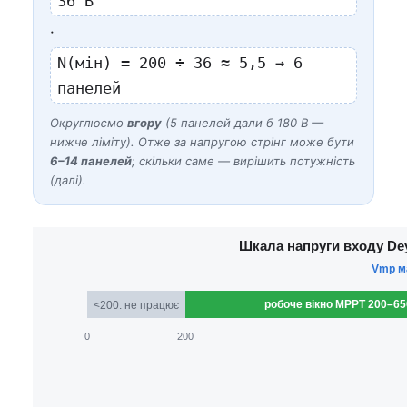
36 В
·
N(мін) = 200 ÷ 36 ≈ 5,5 → 6
панелей
Округлюємо
вгору
(5 панелей дали б 180 В —
нижче ліміту). Отже за напругою стрінг може бути
6–14 панелей
; скільки саме — вирішить потужність
(далі).
Шкала напруги входу Dey
Vmp ма
робоче вікно MPPT 200–65
<200: не працює
0
200