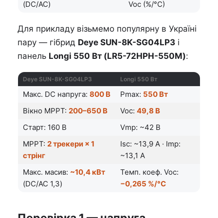
(DC/AC)
Voc (%/°C)
Для прикладу візьмемо популярну в Україні
пару — гібрид
Deye SUN-8K-SG04LP3
і
панель
Longi 550 Вт (LR5-72HPH-550M)
:
Deye SUN-8K-SG04LP3
Longi 550 Вт
Макс. DC напруга:
800 В
Pmax:
550 Вт
Вікно MPPT:
200–650 В
Voc:
49,8 В
Старт: 160 В
Vmp: ~42 В
MPPT:
2 трекери × 1
Isc: ~13,9 А · Imp:
стрінг
~13,1 А
Макс. масив:
~10,4 кВт
Темп. коеф. Voc:
(DC/AC 1,3)
−0,265 %/°C