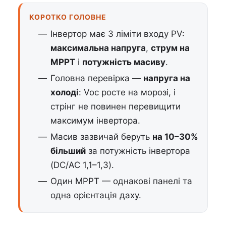
КОРОТКО ГОЛОВНЕ
Інвертор має 3 ліміти входу PV:
максимальна напруга
,
струм на
MPPT
і
потужність масиву
.
Головна перевірка —
напруга на
холоді
: Voc росте на морозі, і
стрінг не повинен перевищити
максимум інвертора.
Масив зазвичай беруть
на 10–30%
більший
за потужність інвертора
(DC/AC 1,1–1,3).
Один MPPT — однакові панелі та
одна орієнтація даху.