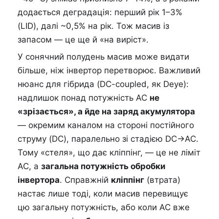
додається деградація: перший рік 1–3%
(LID), далі ~0,5% на рік. Тож масив із
запасом — це ще й «на виріст».
У сонячний полудень масив може видати
більше, ніж інвертор перетворює. Важливий
нюанс для гібрида (DC-coupled, як Deye):
надлишок понад потужність AC
не
«зрізається», а йде на заряд акумулятора
— окремим каналом на стороні постійного
струму (DC), паралельно зі стадією DC→AC.
Тому «стеля», що дає кліппінг, — це не ліміт
AC, а
загальна потужність обробки
інвертора
. Справжній
кліппінг
(втрата)
настає лише тоді, коли масив перевищує
цю загальну потужність, або коли AC вже