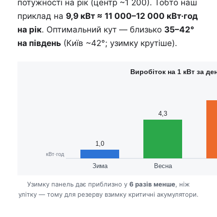
потужності на рік (центр ~1 200). Тобто наш
приклад на
9,9 кВт ≈ 11 000–12 000 кВт·год
на рік
. Оптимальний кут — близько
35–42°
на південь
(Київ ~42°; узимку крутіше).
Виробіток на 1 кВт за ден
4,3
1,0
кВт·год
Зима
Весна
Узимку панель дає приблизно у
6 разів менше
, ніж
улітку — тому для резерву взимку критичні акумулятори.