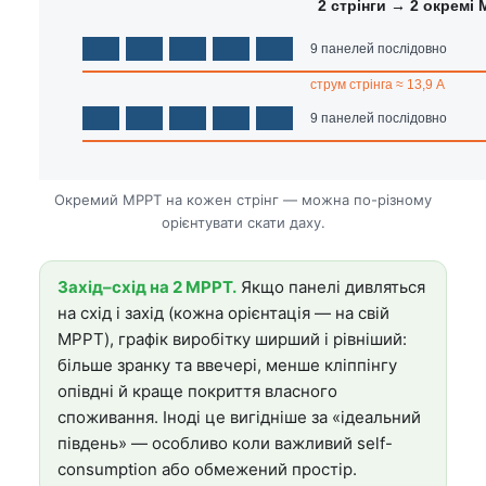
2 стрінги → 2 окремі
9 панелей послідовно
струм стрінга ≈ 13,9 А
9 панелей послідовно
Окремий MPPT на кожен стрінг — можна по-різному
орієнтувати скати даху.
Захід–схід на 2 MPPT.
Якщо панелі дивляться
на схід і захід (кожна орієнтація — на свій
MPPT), графік виробітку ширший і рівніший:
більше зранку та ввечері, менше кліппінгу
опівдні й краще покриття власного
споживання. Іноді це вигідніше за «ідеальний
південь» — особливо коли важливий self-
consumption або обмежений простір.