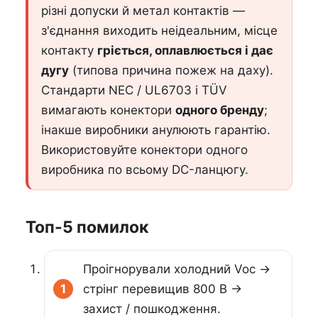
різні допуски й метал контактів —
з'єднання виходить неідеальним, місце
контакту
гріється, оплавлюється і дає
дугу
(типова причина пожеж на даху).
Стандарти NEC / UL6703 і TÜV
вимагають конектори
одного бренду
;
інакше виробники анулюють гарантію.
Використовуйте конектори одного
виробника по всьому DC-ланцюгу.
Топ-5 помилок
Проігнорували холодний Voc →
стрінг перевищив 800 В →
захист / пошкодження.