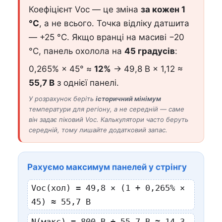
Коефіцієнт Voc — це зміна
за кожен 1
°C
, а не всього. Точка відліку датшита
— +25 °C. Якщо вранці на масиві −20
°C, панель охолола на
45 градусів
:
0,265% × 45° ≈
12%
→ 49,8 В × 1,12 ≈
55,7 В
з однієї панелі.
У розрахунок беріть
історичний мінімум
температури для регіону, а не середній — саме
він задає піковий Voc. Калькулятори часто беруть
середній, тому лишайте додатковий запас.
Рахуємо максимум панелей у стрінгу
Voc(хол) = 49,8 × (1 + 0,265% ×
45) ≈ 55,7 В
N(макс) = 800 В ÷ 55,7 В ≈ 14,3