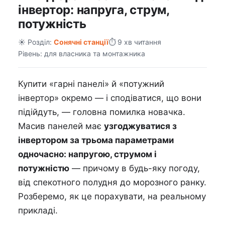
інвертор: напруга, струм,
потужність
☀️ Розділ:
Сонячні станції
⏱️ 9 хв читання
Рівень: для власника та монтажника
Купити «гарні панелі» й «потужний
інвертор» окремо — і сподіватися, що вони
підійдуть, — головна помилка новачка.
Масив панелей має
узгоджуватися з
інвертором за трьома параметрами
одночасно: напругою, струмом і
потужністю
— причому в будь-яку погоду,
від спекотного полудня до морозного ранку.
Розберемо, як це порахувати, на реальному
прикладі.