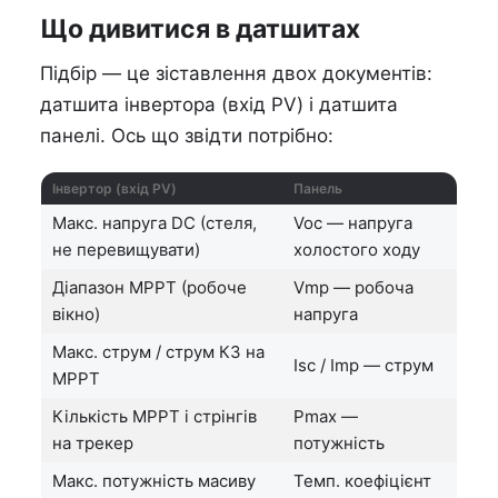
Що дивитися в датшитах
Підбір — це зіставлення двох документів:
датшита інвертора (вхід PV) і датшита
панелі. Ось що звідти потрібно:
Інвертор (вхід PV)
Панель
Макс. напруга DC (стеля,
Voc — напруга
не перевищувати)
холостого ходу
Діапазон MPPT (робоче
Vmp — робоча
вікно)
напруга
Макс. струм / струм КЗ на
Isc / Imp — струм
MPPT
Кількість MPPT і стрінгів
Pmax —
на трекер
потужність
Макс. потужність масиву
Темп. коефіцієнт