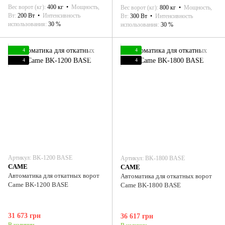
Вес ворот (кг)
400 кг
Мощность,
Вес ворот (кг)
800 кг
Мощность,
Вт
200 Вт
Интенсивность
Вт
300 Вт
Интенсивность
использования
30 %
использования
30 %
4
4
4
4
Артикул: ВK-1200 BASE
Артикул: ВK-1800 BASE
CAME
CAME
Автоматика для откатных ворот
Автоматика для откатных ворот
Came ВK-1200 BASE
Came ВK-1800 BASE
31 673 грн
36 617 грн
В наличии