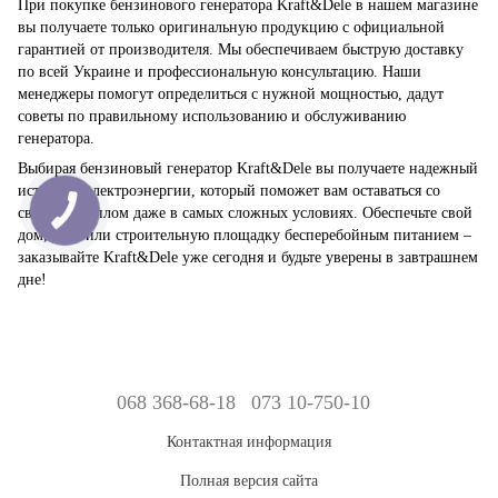
При покупке бензинового генератора Kraft&Dele в нашем магазине
вы получаете только оригинальную продукцию с официальной
гарантией от производителя. Мы обеспечиваем быструю доставку
по всей Украине и профессиональную консультацию. Наши
менеджеры помогут определиться с нужной мощностью, дадут
советы по правильному использованию и обслуживанию
генератора.
Выбирая бензиновый генератор Kraft&Dele вы получаете надежный
источник электроэнергии, который поможет вам оставаться со
светом и теплом даже в самых сложных условиях. Обеспечьте свой
КНОПКА
ЗВ'ЯЗКУ
дом, дачу или строительную площадку бесперебойным питанием –
заказывайте Kraft&Dele уже сегодня и будьте уверены в завтрашнем
дне!
068 368-68-18
073 10-750-10
Контактная информация
Полная версия сайта