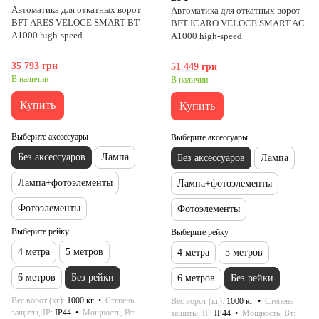
Автоматика для откатных ворот
Автоматика для откатных ворот
BFT ARES VELOCE SMART BT
BFT ICARO VELOCE SMART AC
A1000 high-speed
A1000 high-speed
35 793 грн
51 449 грн
В наличии
В наличии
Купить
Купить
Выберите аксессуары
Выберите аксессуары
Без аксессуаров
Лампа
Без аксессуаров
Лампа
Лампа+фотоэлементы
Лампа+фотоэлементы
Фотоэлементы
Фотоэлементы
Выберите рейку
Выберите рейку
4 метра
5 метров
4 метра
5 метров
6 метров
Без рейки
6 метров
Без рейки
Вес ворот (кг)
1000 кг
Степень
Вес ворот (кг)
1000 кг
Степень
защиты, IP
IP44
Мощность, Вт
защиты, IP
IP44
Мощность, Вт