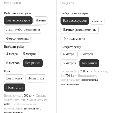
Нет в наличии
Ожидается
Выберите аксессуары
Выберите аксессуары
Без аксессуаров
Лампа
Без аксессуаров
Лампа
Лампа+фотоэлементы
Лампа+фотоэлементы
Фотоэлементы
Фотоэлементы
Выберите рейку
Выберите рейку
4 метра
5 метров
4 метра
5 метров
6 метров
Без рейки
6 метров
Без рейки
Пульт
Вес ворот (кг)
2000 кг
Мощность,
Вт
750 Вт
Интенсивность
Без пульта
Пульт 1 шт
использования
интенсивного
использования
Пульт 2 шт
Вес ворот (кг)
500 кг
Степень
защиты, IP
IP44
Мощность, Вт
400 Вт
Интенсивность
использования
интенсивного
использования