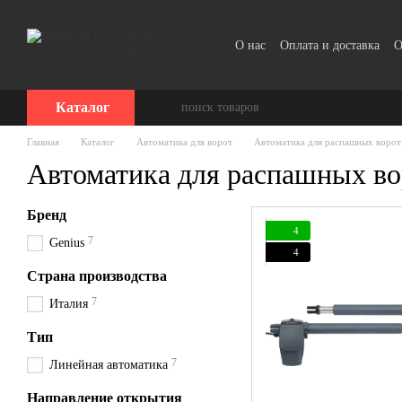
Перейти к основному контенту
О нас
Оплата и доставка
О
Отзывы о магазине
Каталог
Главная
Каталог
Автоматика для ворот
Автоматика для распашных ворот
Автоматика для распашных во
Бренд
4
7
Genius
4
Страна производства
7
Италия
Тип
7
Линейная автоматика
Направление открытия