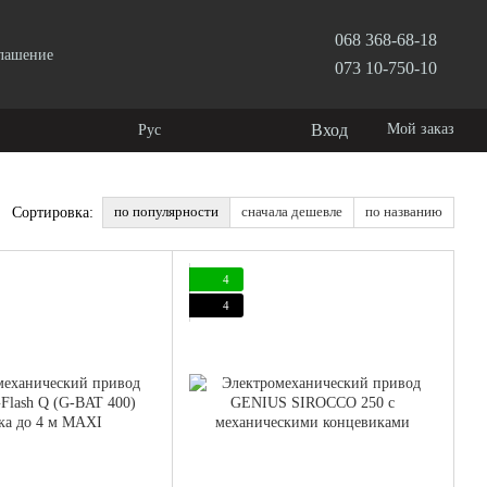
068 368-68-18
глашение
073 10-750-10
Вход
Мой заказ
Рус
по популярности
сначала дешевле
по названию
Сортировка:
4
4