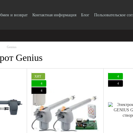
бмен и возврат
Контактная информация
Блог
Пользовательское со
Genius
рот Genius
ХИТ
4
4
4
4