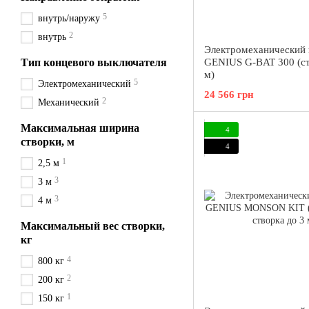
5
внутрь/наружу
2
внутрь
Электромеханический
Тип концевого выключателя
GENIUS G-BAT 300 (ст
м)
5
Электромеханический
24 566 грн
2
Механический
Максимальная ширина
4
створки, м
4
1
2,5 м
3
3 м
3
4 м
Максимальный вес створки,
кг
4
800 кг
2
200 кг
1
150 кг