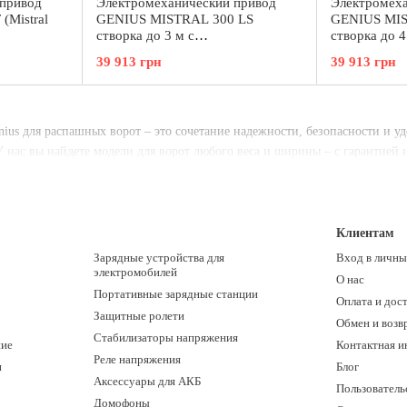
 привод
Электромеханический привод
Электромеха
Mistral
GENIUS MISTRAL 300 LS
GENIUS MIS
створка до 3 м с
створка до 4
электромеханическими
электромех
39 913 грн
39 913 грн
концевиками
концевиками
nius для распашных ворот – это сочетание надежности, безопасности и у
нас вы найдете модели для ворот любого веса и ширины – с гарантией 
Клиентам
Зарядные устройства для
Вход в личны
электромобилей
О нас
Портативные зарядные станции
Оплата и дос
Защитные ролети
Обмен и возв
Стабилизаторы напряжения
ние
Контактная 
Реле напряжения
и
Блог
Аксессуары для АКБ
Пользователь
Домофоны