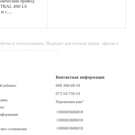
нический привод
TRAL 400 LS
 м с
аническими
добства в использовании. Подходит для частных домов, офисов и
и быстрой доставкой по Украине.
Контактная информация
й кабинет
068 368-68-18
073 10-750-10
тавка
Перезвонить вам?
рат
+380683686818
информация
+380683686818
+380683686818
ское соглашение