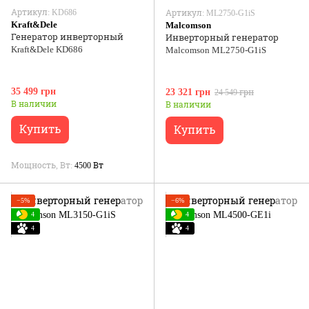
Артикул: KD686
Артикул: ML2750-G1iS
Kraft&Dele
Malcomson
Генератор инверторный
Инверторный генератор
Kraft&Dele KD686
Malcomson ML2750-G1iS
35 499 грн
23 321 грн
24 549 грн
В наличии
В наличии
Купить
Купить
Мощность, Вт
4500 Вт
−5%
−6%
4
4
4
4