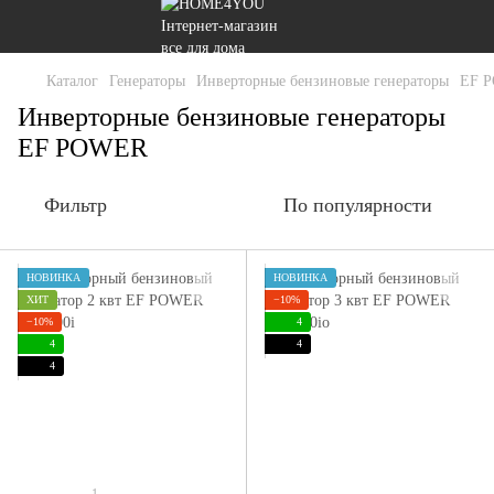
Каталог
Генераторы
Инверторные бензиновые генераторы
ЕF 
Инверторные бензиновые генераторы
EF POWER
Фильтр
По популярности
НОВИНКА
НОВИНКА
ХИТ
−10%
−10%
4
4
4
4