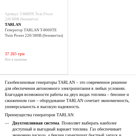
Артикул: T-8000TE Twin Power
220/380В (бензин/газ)
TARLAN
Генератор TARLAN T-8000TE
Twin Power 220/380В (бензин/газ)
37 265 грн
Нет в наличии
Газобензиновые генераторы TARLAN – это современное решение
для обеспечения автономного электропитания в любых условиях.
Благодаря возможности работы на двух видах топлива – бензине и
сжиженном газе – оборудование TARLAN сочетает экономичность,
универсальность и высокую надежность.
Преимущества генераторов TARLAN:
Двухтопливная система
. Позволяет выбирать наиболее
доступный и выгодный вариант топлива. Газ обеспечивает
экономию расхода, а бензин гарантирует быстрый запуск и