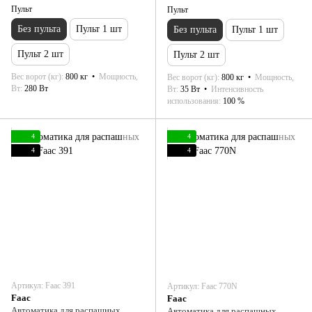
Пульт
Пульт
Без пульта
Пульт 1 шт
Без пульта
Пульт 1 шт
Пульт 2 шт
Пульт 2 шт
Вес ворот (кг)
800 кг
Мощность,
Вес ворот (кг)
800 кг
Мощность,
Вт
280 Вт
Вт
35 Вт
Интенсивность
использования
100 %
4
4
4
4
Артикул: Faac 391
Артикул: Faac 770N
Faac
Faac
Автоматика для распашных
Автоматика для распашных