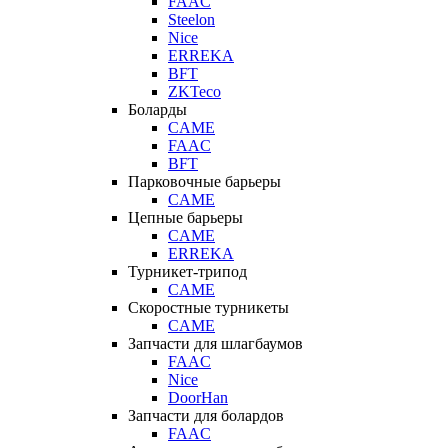
FAAC
Steelon
Nice
ERREKA
BFT
ZKTeco
Боларды
CAME
FAAC
BFT
Парковочные барьеры
CAME
Цепные барьеры
CAME
ERREKA
Турникет-трипод
CAME
Скоростные турникеты
CAME
Запчасти для шлагбаумов
FAAC
Nice
DoorHan
Запчасти для болардов
FAAC