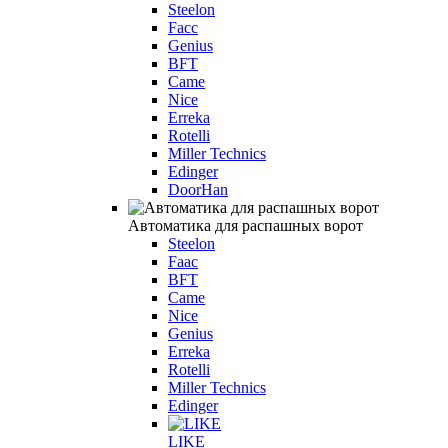
Steelon
Facc
Genius
BFT
Came
Nice
Erreka
Rotelli
Miller Technics
Edinger
DoorHan
Автоматика для распашных ворот
Steelon
Faac
BFT
Came
Nice
Genius
Erreka
Rotelli
Miller Technics
Edinger
LIKE