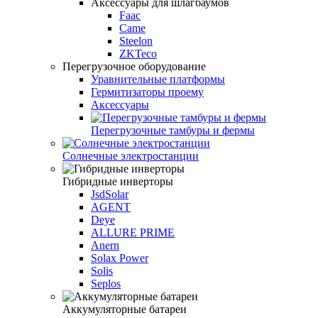
Аксессуары для шлагбаумов
Faac
Came
Steelon
ZKTeco
Перегрузочное оборудование
Уравнительные платформы
Гермитизаторы проему
Аксессуары
Перегрузочные тамбуры и фермы
Солнечные электростанции
Гибридные инверторы
JsdSolar
AGENT
Deye
ALLURE PRIME
Anern
Solax Power
Solis
Seplos
Аккумуляторные батареи