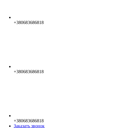
+380683686818
+380683686818
+380683686818
Заказать звонок