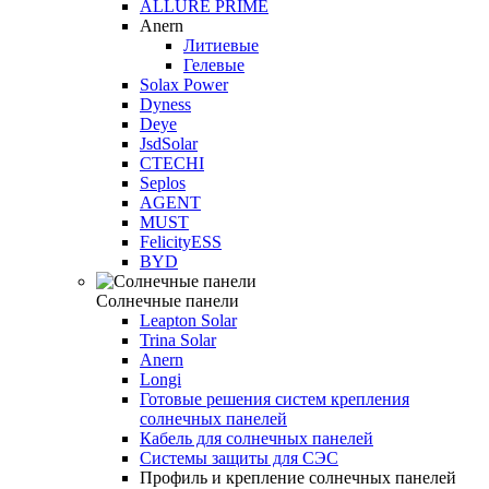
ALLURE PRIME
Anern
Литиевые
Гелевые
Solax Power
Dyness
Deye
JsdSolar
CTECHI
Seplos
AGENT
MUST
FelicityESS
BYD
Солнечные панели
Leapton Solar
Trina Solar
Anern
Longi
Готовые решения систем крепления
солнечных панелей
Кабель для солнечных панелей
Системы защиты для СЭС
Профиль и крепление солнечных панелей