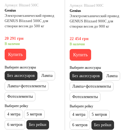
Артикул: Blizzard 500C
Артикул: Blizzard 900C
Genius
Genius
Электромеханический привод
Электромеханический привод
GENIUS Blizzard 500C для
GENIUS Blizzard 900C для
створки весом до 500 кг
створки весом до 900 кг
20 291 грн
22 454 грн
В наличии
В наличии
Купить
Купить
Выберите аксессуары
Выберите аксессуары
Без аксессуаров
Лампа
Без аксессуаров
Лампа
Лампа+фотоэлементы
Лампа+фотоэлементы
Фотоэлементы
Фотоэлементы
Выберите рейку
Выберите рейку
4 метра
5 метров
4 метра
5 метров
6 метров
Без рейки
6 метров
Без рейки