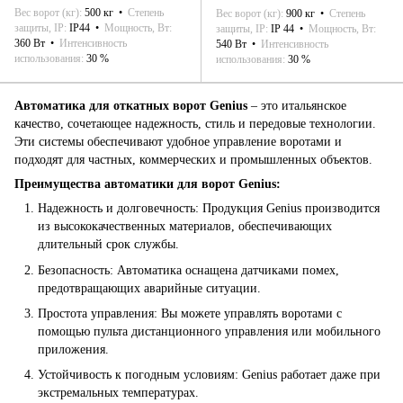
Вес ворот (кг)
500 кг
Степень
Вес ворот (кг)
900 кг
Степень
защиты, IP
IP44
Мощность, Вт
защиты, IP
IP 44
Мощность, Вт
360 Вт
Интенсивность
540 Вт
Интенсивность
использования
30 %
использования
30 %
Автоматика для откатных ворот Genius
– это итальянское
качество, сочетающее надежность, стиль и передовые технологии.
Эти системы обеспечивают удобное управление воротами и
подходят для частных, коммерческих и промышленных объектов.
Преимущества автоматики для ворот Genius:
Надежность и долговечность: Продукция Genius производится
из высококачественных материалов, обеспечивающих
длительный срок службы.
Безопасность: Автоматика оснащена датчиками помех,
предотвращающих аварийные ситуации.
Простота управления: Вы можете управлять воротами с
помощью пульта дистанционного управления или мобильного
приложения.
Устойчивость к погодным условиям: Genius работает даже при
экстремальных температурах.