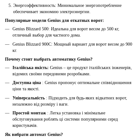
Энергоэффективность: Минимальное энергопотребление
обеспечивает экономию электроэнергии.
Популярные модели Genius для откатных ворот:
Genius Blizzard 500: Идеальна для ворот весом до 500 кг,
отличный выбор для частного дома.
Genius Blizzard 900C: Мощный вариант для ворот весом до 900
кг.
Почему стоит выбрать автоматику Genius?
Італійська якість:
Genius – це продукт італійських інженерів,
відомих своїми передовими розробками.
Доступна ціна
: Genius пропонує оптимальне співвідношення
ціни та якості.
Універсальність
: Підходить для будь-яких відкатних ворот,
незалежно від розміру і ваги.
Простой монтаж
: Легка установка і мінімальне
обслуговування роблять ці системи популярними серед
користувачів.
Як вибрати автомат Genius?